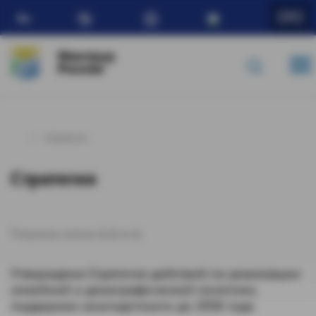
Ru
Минтруд
России
Стратегия
Стратегия
Показаны записи
1-1
из
1
.
Утверждена Стратегия действий по реализации
семейной и демографической политики,
поддержке многодетности до 2036 года