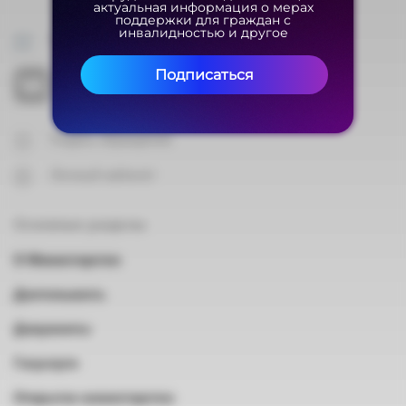
актуальная информация о мерах
актуальная информация о мерах
поддержки для граждан с
поддержки для граждан с
инвалидностью и другое
инвалидностью и другое
На карте
Подписаться
Подписаться
Подать обращение
Личный кабинет
Основные разделы
О Министерстве
Деятельность
Документы
Госуслуги
Открытое министерство