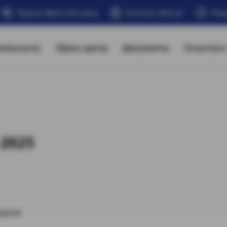
Форма обратной связи
Личный кабинет
Под
тельность
Пресс-центр
Документы
Госуслуги
 2025
рщика