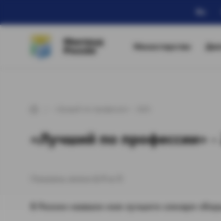
Ru
Минтруд
Министерство
Дея
России
«Лучший по профессии» - 2025
«Лучший по профессии» -
Показаны записи
1-7
из
7
.
В России назвали имя лучшего слесаря-сбо