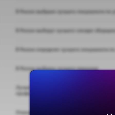
В России выбрали лучшего специалиста по
В России выберут лучшего слесаря-сборщик
В России определят лучшего специалиста п
В России выбрали лучшего агронома
Лучший по профессии: в июле стартуют фед
профессионалов
Определены победители региональных этап