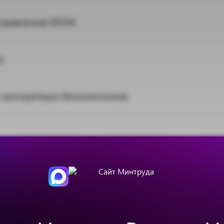
 управлению БПЛА
а
о эксплуатации беспилотников
еральные этапы Всероссийского конкурса для
ов конкурса «Лучший по профессии» в июне