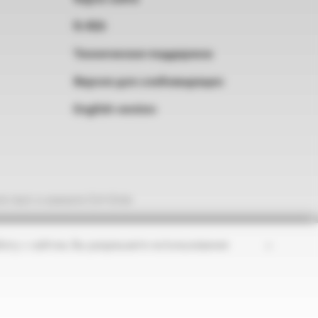
RSS
Техническая поддержка
Версия для слабовидящих
English version
е текст и нажмите Ctrl+Enter
×
оту с сайтом, Вы разрешаете использование
ные