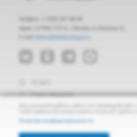
Телефон: +7 (495) 587-88-89
Адрес: 127994, ГСП-4, г. Москва, ул. Ильинка, 21
E-mail:
mintrud@mintrud.gov.ru
На карте
Подать обращение
Для улучшения работы сайта и его взаимодействия с
cookie-файлов. Вы всегда можете отключить файлы c
Политика конфиденциальности
Creative Commons
Все материалы сайта доступны по лицензии:
Attribution 3.0
Официальный интернет-ресурс