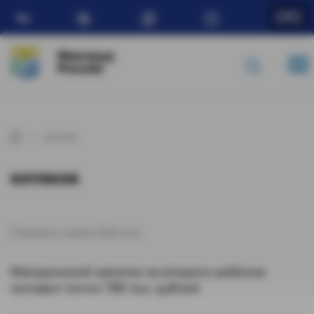
Ru
Минтруд
России
котяков
котяков
Показаны записи
1-1
из
1
.
Материнский капитал на второго ребенка
составит почти 780 тыс. рублей