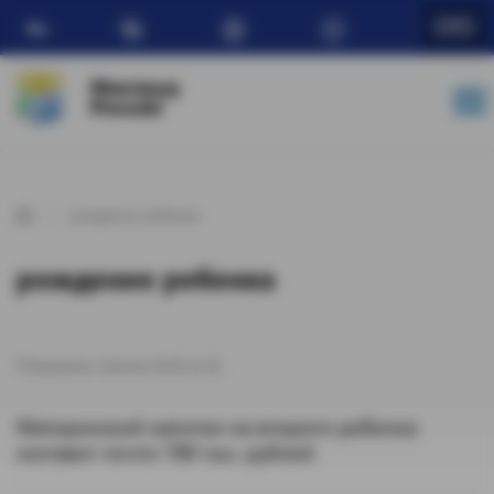
Ru
Минтруд
России
рождение ребенка
рождение ребенка
Показаны записи
1-1
из
1
.
Материнский капитал на второго ребенка
составит почти 780 тыс. рублей