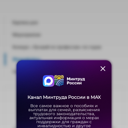
Картина дня
Мероприятия
Конкурс «Лучший по профессии» по годам
Медиафайлы
Официальная позиция
Канал Минтруда России в MAX
Канал Минтруда России в MAX
Оцените материал
Все самое важное о пособиях и
Все самое важное о пособиях и
выплатах для семей, разъяснения
выплатах для семей, разъяснения
трудового законодательства,
трудового законодательства,
актуальная информация о мерах
актуальная информация о мерах
поддержки для граждан с
поддержки для граждан с
инвалидностью и другое
инвалидностью и другое