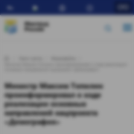
Ru
Минтруд
России
Пресс-центр
Медиафайлы
Министр Максим Топилин проинформировал о ходе реализации
основных направлений нацпроекта «Демография»
Министр Максим Топилин
проинформировал о ходе
реализации основных
направлений нацпроекта
«Демография»