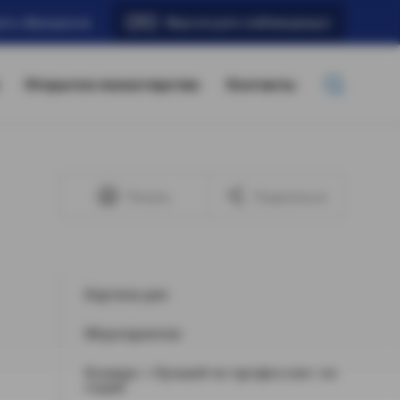
ать обращение
Версия для слабовидящих
Открытое министерство
Контакты
Печать
Поделиться
Картина дня
Мероприятия
Конкурс «Лучший по профессии» по
годам