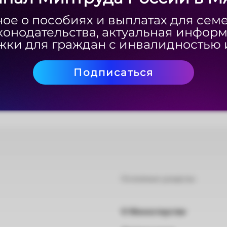
ое о пособиях и выплатах для сем
ое о пособиях и выплатах для сем
конодательства, актуальная инфор
конодательства, актуальная инфор
ки для граждан с инвалидностью 
ки для граждан с инвалидностью 
Подписаться
Подписаться
Основные разделы
О Министерстве