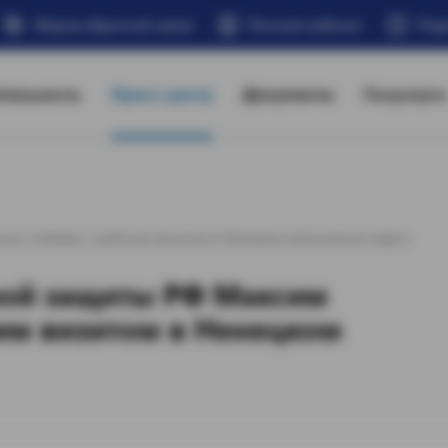
Форма обратной связи
Личный кабинет
Под
тельность
Пресс-центр
Документы
Госуслуги
илин побывал с рабочим визитом в Ненецком автономном округе
ной защиты РФ Максим
им визитом в Ненецком