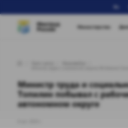
Ru
Минтруд
Министерство
Дея
России
Пресс-центр
Медиафайлы
Министр труда и социальной защиты РФ Максим Топ
Министр труда и социаль
Топилин побывал с рабоч
автономном округе
8 окт. 2019 г.