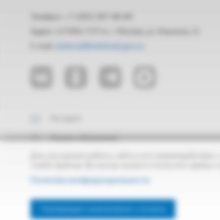
Телефон: +7 (495) 587-88-89
Адрес: 127994, ГСП-4, г. Москва, ул. Ильинка, 21
E-mail:
mintrud@mintrud.gov.ru
На карте
Подать обращение
Для улучшения работы сайта и его взаимодействия с
cookie-файлов. Вы всегда можете отключить файлы c
Политика конфиденциальности
Creative Commons
Все материалы сайта доступны по лицензии:
Attribution 3.0
Официальный интернет-ресурс
Подтверждаю ознакомление и согласие