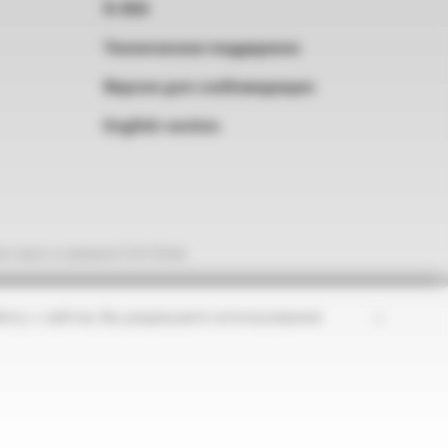
RSS
Техническая поддержка
Версия для слабовидящих
English version
е текст и нажмите Ctrl+Enter
×
оту с сайтом, Вы разрешаете использование
ные