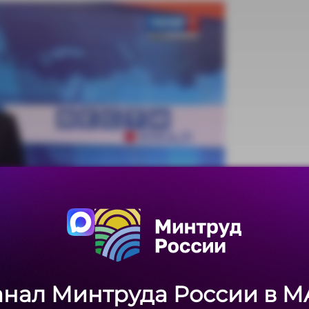
анал Минтруда России в M
анал Минтруда России в M