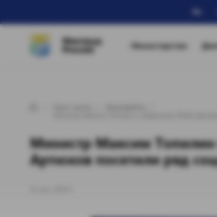
Ru
Минтруд
Министерство
Дея
России
Пресс-центр
Медиафайлы
Министр Максим Топилин и губернатор ЯНАО Дмитри
Министр Максим Топилин
Артюхов посетили ряд со
22 окт. 2019 г.