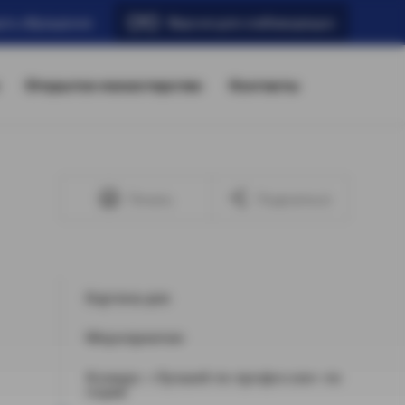
ать обращение
Версия для слабовидящих
Открытое министерство
Контакты
Печать
Поделиться
Картина дня
Мероприятия
Конкурс «Лучший по профессии» по
годам