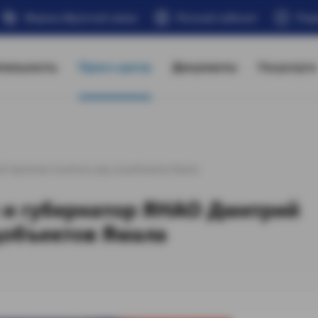
Форма обратной связи
Личный кабинет
Под
тельность
Пресс-центр
Документы
Госуслуги
й Артюхов посетили ряд соцобъектов Ямала
 и губернатор ЯНАО Дмитрий
цобъектов Ямала