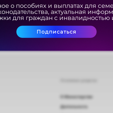
ое о пособиях и выплатах для сем
ое о пособиях и выплатах для сем
ия»
конодательства, актуальная инфор
конодательства, актуальная инфор
ки для граждан с инвалидностью 
ки для граждан с инвалидностью 
Подписаться
Подписаться
Основные разделы
О Министерстве
Деятельность