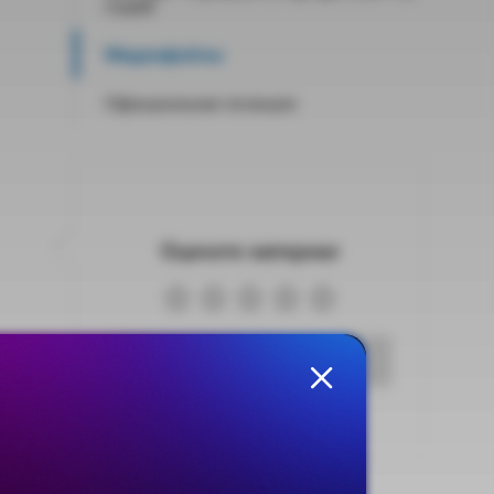
годам
Медиафайлы
Официальная позиция
Оцените материал
Голосовать