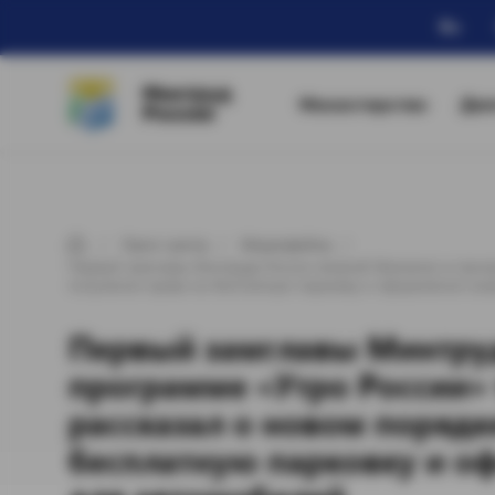
Ru
Минтруд
Министерство
Дея
России
Пресс-центр
Медиафайлы
Первый замглавы Минтруда России Алексей Вовченко в прогр
получения права на бесплатную парковку и оформления зна
Первый замглавы Минтруд
программе «Утро России» 
рассказал о новом порядк
бесплатную парковку и о