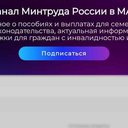
анал Минтруда России в M
анал Минтруда России в M
ое о пособиях и выплатах для сем
ое о пособиях и выплатах для сем
конодательства, актуальная инфор
конодательства, актуальная инфор
ки для граждан с инвалидностью 
ки для граждан с инвалидностью 
Подписаться
Подписаться
Основные разделы