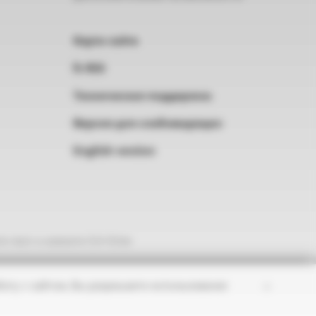
Карта сайта
RSS
Техническая поддержка
Версия для слабовидящих
English version
е текст и нажмите Ctrl+Enter
×
оту с сайтом, Вы разрешаете использование