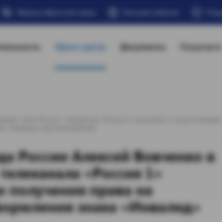
Форма обратной связи
Личный кабинет
Под
тельность
Пресс-центр
Документы
Госуслуги
амме «Утро России» телеканала «Россия 1» рассказал о новом порядке
ка «Инвалид» для автомобилей
а России Алексей Вовченко в
телеканала «Россия 1»
е получения права на
формления знака «Инвалид»