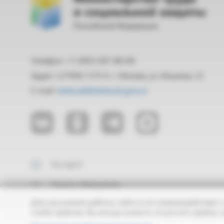
и социальной защиты
Российской Федерации
Телефон: +7 (495) 587-88-89
Адрес: 127994, ГСП-4, г. Москва, ул. Ильинка, 21
E-mail:
mintrud@mintrud.gov.ru
На карте
Подать обращение
Для улучшения работы сайта и его взаимодействия с
cookie-файлов. Вы всегда можете отключить файлы c