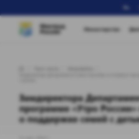
Ru
Минтруд
Министерство
Дея
России
Пресс-центр
Медиафайлы
Замдиректора Департамента Елена Пугачева в интервью прог
с детьми
Замдиректора Департамен
программе «Утро России» 
о поддержке семей с деть
11 сент. 2014 г.