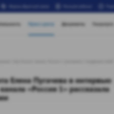
Форма обратной связи
Личный кабинет
Под
тельность
Пресс-центр
Документы
Госуслуги
рамме «Утро России» канала «Россия 1» рассказала о поддержке семей
та Елена Пугачева в интервью
канала «Россия 1» рассказала
ми