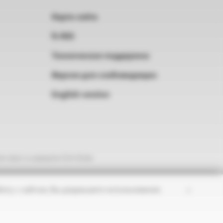
Карта сайта
RSS
Техническая поддержка
Версия для слабовидящих
English version
е текст и нажмите Ctrl+Enter
×
оту с сайтом, Вы разрешаете использование