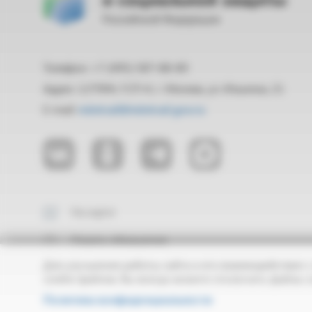
Российской Федерации
Телефон: +7 (495) 587-88-89
Адрес: 127994, ГСП-4, г. Москва, ул. Ильинка, 21
E-mail:
mintrud@mintrud.gov.ru
На карте
Подать обращение
Для улучшения работы сайта и его взаимодействия с
cookie-файлов. Вы всегда можете отключить файлы c
Политика конфиденциальности
Creative Commons
Все материалы сайта доступны по лицензии: