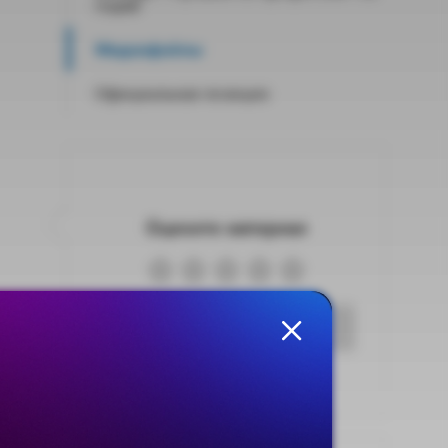
годам
Медиафайлы
Официальная позиция
Оцените материал
Голосовать