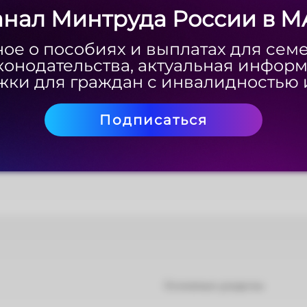
анал Минтруда России в M
анал Минтруда России в M
ое о пособиях и выплатах для сем
ое о пособиях и выплатах для сем
л "Россия 1
"
конодательства, актуальная инфор
конодательства, актуальная инфор
ки для граждан с инвалидностью 
ки для граждан с инвалидностью 
Подписаться
Подписаться
Основные разделы