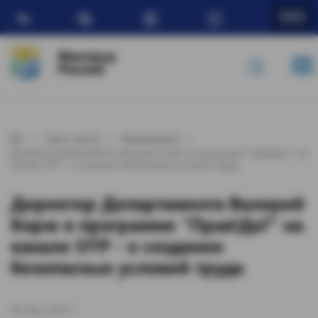
Ru
Минтруд
России
Пресс-центр
Медиафайлы
Директор Департамента Валерий Корж в программе "Прав!Да?" на
канале ОТР - о создании безопасных условий труда
Директор Департамента Валерий
Корж в программе "Прав!Да?" на
канале ОТР - о создании
безопасных условий труда
28 апр. 2015 г.