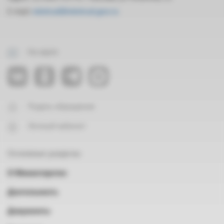
E-mail:
mintrud@mintrud.gov.ru
На карте
Подать обращение
Личный кабинет
Основные разделы
О Министерстве
Деятельность
Документы