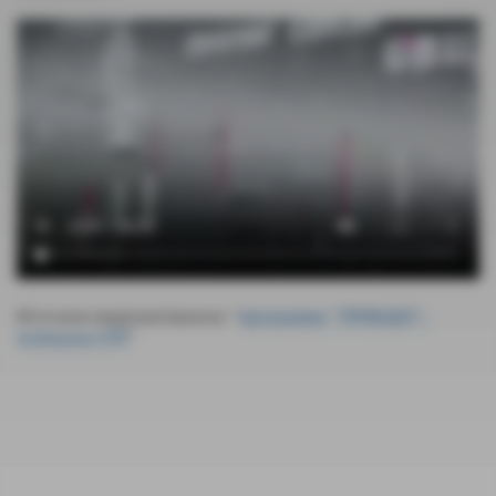
Источник видеоматериала: "
программа "ПРАВ!ДА?",
телеканал ОТР
"