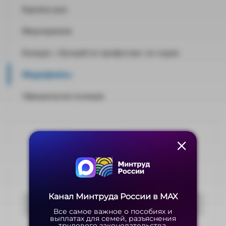
Картина дня
Мероприятия
Конкурс «Лучший по профессии» по годам
Медиафайлы
Официальная позиция
Оцените материал
Канал Минтруда России в MAX
Канал Минтруда России в MAX
Голосовать
Все самое важное о пособиях и
Все самое важное о пособиях и
выплатах для семей, разъяснения
выплатах для семей, разъяснения
трудового законодательства,
трудового законодательства,