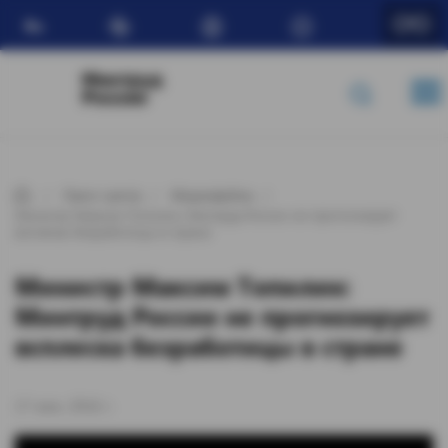
Ru
Минтруд
России
Пресс-центр
Медиафайлы
Министр Максим Топилин: Минтруд России не прогнозирует
всплеска безработицы в стране
Министр Максим Топилин:
Минтруд России не прогнозирует
всплеска безработицы в стране
17 июн. 2016 г.