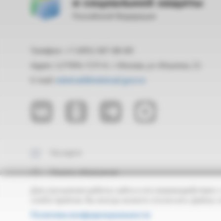
и социальной защиты
Российской Федерации
Телефон: +7 (495) 587-88-89
Адрес: 127994, ГСП-4, г. Москва, ул. Ильинка, 21
E-mail:
mintrud@mintrud.gov.ru
На карте
Подать обращение
Для улучшения работы сайта и его взаимодействия с
cookie-файлов. Вы всегда можете отключить файлы c
Политика конфиденциальности