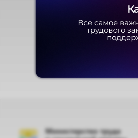
К
К
Все самое важн
Все самое важн
трудового за
трудового за
поддерж
поддерж
Министерство труда