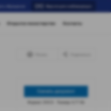
ать обращение
Версия для слабовидящих
Открытое министерство
Контакты
Печать
Поделиться
Скачать документ
Формат: DOCX
Размер: 4,77 КБ