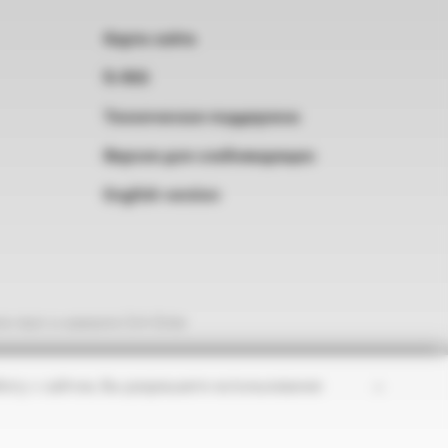
Карта сайта
RSS
Техническая поддержка
Версия для слабовидящих
English version
е текст и нажмите Ctrl+Enter
×
оту с сайтом, Вы разрешаете использование