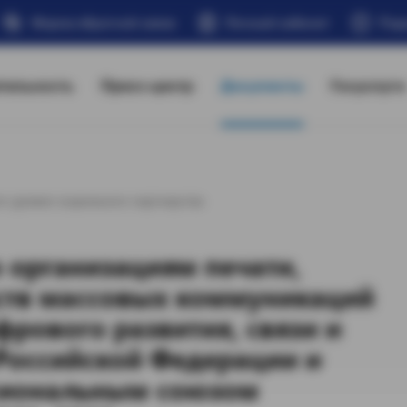
Форма обратной связи
Личный кабинет
Под
тельность
Пресс-центр
Документы
Госуслуги
о уровня социального партнерства
 организациям печати,
ств массовых коммуникаций
рового развития, связи и
Российской Федерации и
сиональным союзом