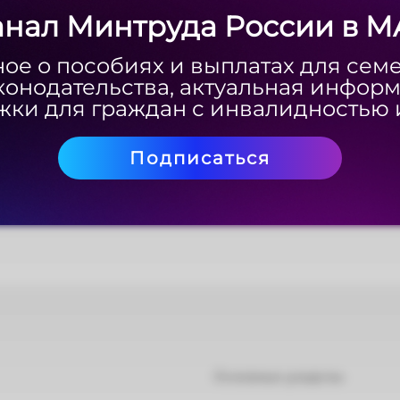
анал Минтруда России в M
анал Минтруда России в M
ое о пособиях и выплатах для сем
ое о пособиях и выплатах для сем
конодательства, актуальная инфор
конодательства, актуальная инфор
ки для граждан с инвалидностью 
ки для граждан с инвалидностью 
Подписаться
Подписаться
Основные разделы