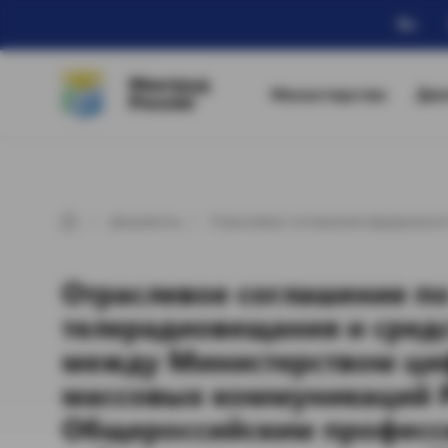
Ru
Минтруд
Министерство
Дея
России
Документы
Отраслевые соглашения федеральног
Отраслевое соглашение по
телерадиовещания и сред
между Министерством циф
массовых коммуникаций 
Общероссийским профес