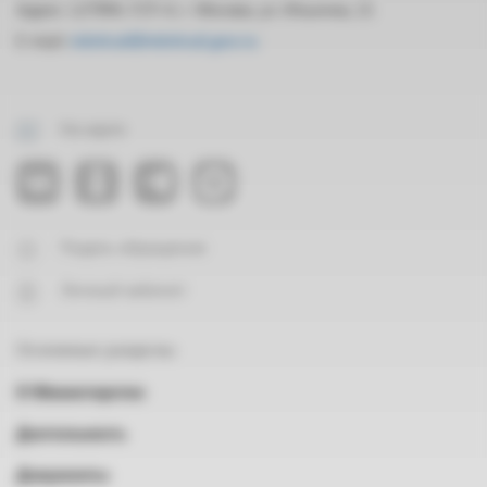
Адрес: 127994, ГСП-4, г. Москва, ул. Ильинка, 21
E-mail:
mintrud@mintrud.gov.ru
На карте
Подать обращение
Личный кабинет
Основные разделы
О Министерстве
Деятельность
Документы