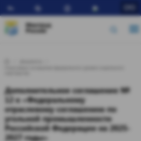
Ru
Минтруд
России
Документы
Отраслевые соглашения федерального уровня социального
партнерства
Дополнительное соглашение №
12 к «Федеральному
отраслевому соглашению по
угольной промышленности
Российской Федерации на 2025-
2027 годы»