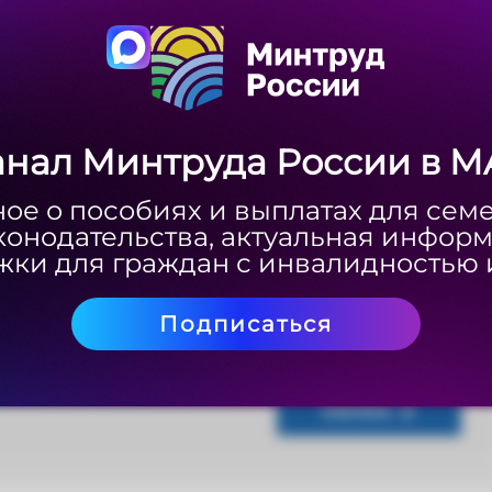
анал Минтруда России в M
анал Минтруда России в M
ое о пособиях и выплатах для сем
ое о пособиях и выплатах для сем
конодательства, актуальная инфор
конодательства, актуальная инфор
ки для граждан с инвалидностью 
ки для граждан с инвалидностью 
Подписаться
Подписаться
Скачать