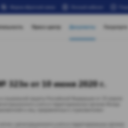
Форма обратной связи
Личный кабинет
Под
тельность
Пресс-центр
Документы
Госуслуги
 323н от 10 июня 2020 г.
 и социальной защиты Российской Федерации от 29 апреля
регистрационного учета в территориальных органах Фонда
ахователей и лиц, приравненных к страхователям»
нятия с регистрационного учета в территориальных органах