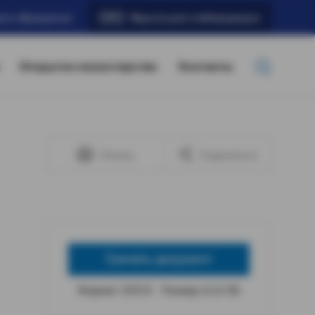
ать обращение
Версия для слабовидящих
Открытое министерство
Контакты
Печать
Поделиться
Скачать документ
Формат: DOCX
Размер: 6,32 КБ