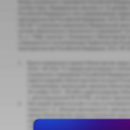
Фонда социального страхования Российской Федераци
соответствии с Федеральным законом от 16 декабря
Российской Федерации в части формирования сведен
законодательства Российской Федерации, 2019, № 51
436-ФЗ "О внесении изменений в Федеральный зако
системе обязательного пенсионного страхования" (
51, ст. 7488), пунктом 1 Положения о Министерстве
утвержденного постановлением Правительства Росси
законодательства Российской Федерации, 2012, № 26, 
Внести изменения в приказ Министерства труда
2016 г. № 202н "О порядке регистрации и сняти
социального страхования Российской Федерации
(зарегистрирован Министерством юстиции Росси
с изменениями, внесенными приказом Министер
28 ноября 2016 г. № 684н (зарегистрирован Ми
г., регистрационный № 44799), согласно прилож
Настоящий приказ вступает в силу в установлен
подпункта "д", абзацев одиннадцатого, двенадц
приказ Министерства труда и социальной защит
порядке регистрации и снятия с регистрационно
страхования Российской Федерации страхователе