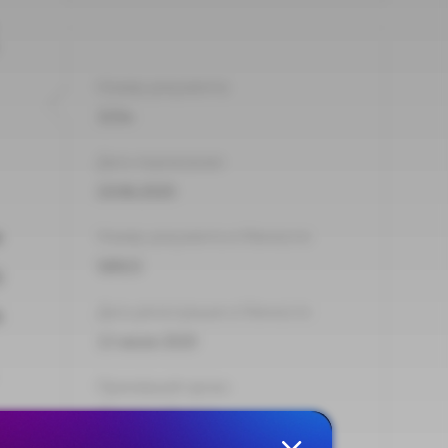
Номер документа:
323н
Дата подписания:
10.06.2020
а
Номер документа в Минюсте:
58923
)
Дата регистрации в Минюсте:
6
13 июля 2020
Принявший орган:
Минтруд России
в