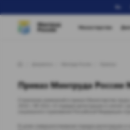
Ru
Минтруд
Министерство
Дея
России
Документы
Минтруд России
Приказы
Приказ Минтруда России №
О внесении изменений в приказ Министерства труда
2016 г. № 202н «О порядке регистрации и снятия с 
социального страхования Российской Федерации стр
В целях совершенствования порядка регистрации и с