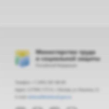
Министерство труда
и социальной защиты
Российской Федерации
Телефон: +7 (495) 587-88-89
Адрес: 127994, ГСП-4, г. Москва, ул. Ильинка, 21
E-mail:
mintrud@mintrud.gov.ru