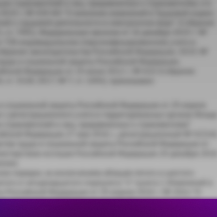
и страхователей и лиц, приравненных к страхователям, и в
 2019 г. № 439-ФЗ "О внесении изменений в Трудовой кодекс
ий о трудовой деятельности в электронном виде" (Собрание
, ст. 7491), Федеральным законом от 16 декабря 2019 г. №
н "Об индивидуальном (персонифицированном) учете в
Собрание законодательства Российской Федерации, 2019, №
 труда и социальной защиты Российской Федерации,
йской Федерации от 19 июня 2012 г. № 610 (Собрание
ст. 3528; 2017, № 7, ст. 1093), приказываю:
 и социальной защиты Российской Федерации от 29 апреля
я с регистрационного учета в территориальных органах Фонд
 страхователей и лиц, приравненных к страхователям"
йской Федерации 27 мая 2016 г., регистрационный № 42316
ства труда и социальной защиты Российской Федерации от
нистерством юстиции Российской Федерации 20 декабря 201
ению.
ном порядке, за исключением абзацев пятого и шестого
атого и четырнадцатого подпункта "л" пункта 1 Изменений в
ы Российской Федерации от 29 апреля 2016 г. № 202н "О
го учета в территориальных органах Фонда социального
й и лиц, приравненных к страхователям", которые вступают 