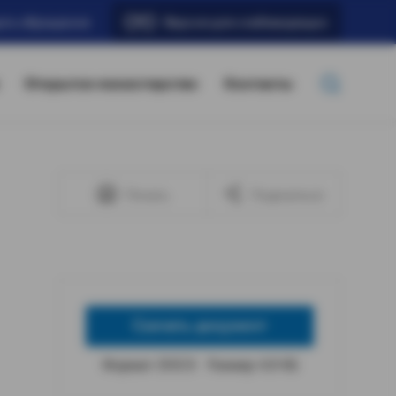
ать обращение
Версия для слабовидящих
Открытое министерство
Контакты
Печать
Поделиться
Скачать документ
Формат: DOCX
Размер: 4,9 КБ