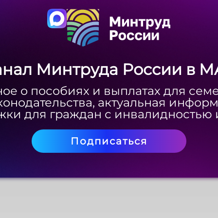
анал Минтруда России в M
анал Минтруда России в M
ое о пособиях и выплатах для сем
ое о пособиях и выплатах для сем
конодательства, актуальная инфор
конодательства, актуальная инфор
ки для граждан с инвалидностью 
ки для граждан с инвалидностью 
Подписаться
Подписаться