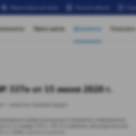
Форма обратной связи
Личный кабинет
Под
тельность
Пресс-центр
Документы
Госуслуги
 337н от 15 июня 2020 г.
ач – челюстно-лицевой хирург»
утверждения профессиональных стандартов, утвержденных
и от 22 января 2013 г. № 23 (Собрание законодательства
ст. 5266), п р и к а з ы в а ю: