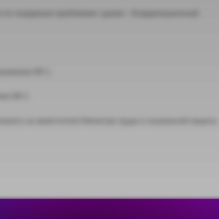
и по гендерным проблемам» (далее – Координационный
иложению № 1;
нию № 2.
зложить на заместителя Министра труда и социальной защиты