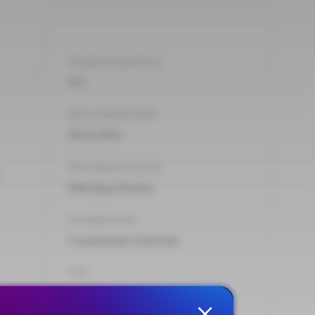
Номер документа:
611
Дата подписания:
20.12.2012
Принявший орган:
Минтруд России
Направления:
Социальная политика
Тип:
Приказ