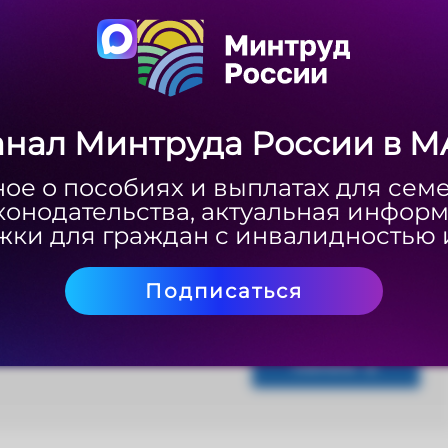
Скачать
анал Минтруда России в M
анал Минтруда России в M
ое о пособиях и выплатах для сем
ое о пособиях и выплатах для сем
конодательства, актуальная инфор
конодательства, актуальная инфор
ки для граждан с инвалидностью 
ки для граждан с инвалидностью 
Подписаться
Подписаться
Скачать