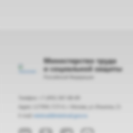
Министерство труда
и социальной защиты
Российской Федерации
Телефон: +7 (495) 587-88-89
Адрес: 127994, ГСП-4, г. Москва, ул. Ильинка, 21
E-mail:
mintrud@mintrud.gov.ru