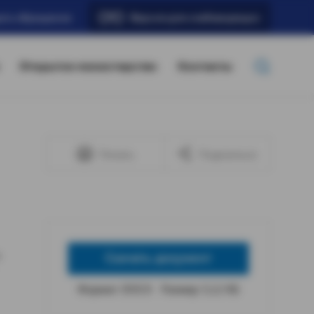
ать обращение
Версия для слабовидящих
Открытое министерство
Контакты
Печать
Поделиться
Скачать документ
Формат: DOCX
Размер: 5,12 КБ