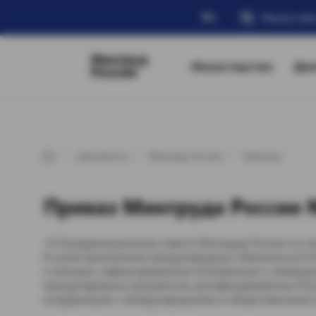
Ru
Форма обр
Минтруд
Министерство
Дея
России
Документы
Минтруд России
Приказы
Приказ Минтруда России №
«О Координационном совете Минтруда России по г
В целях выполнения международных обязательств Р
и женщин, зафиксированных в Конвенции о ликвид
международных документах, ратифицированных Росс
координации с международными и общественными орг