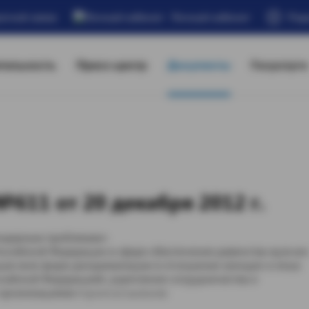
атной связи
Личный кабинет
Под
тельность
Пресс-центр
Документы
Госуслуги
611 от 20 декабря 2012 г.
ендерным проблемам»
оссийской Федерации в сфере обеспечения равенства мужчин
ации всех форм дискриминации в отношении женщин и иных
ийской Федерацией, укрепления сотрудничества и
анизациями п р и к а з ы в а ю: