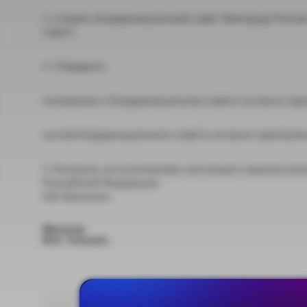
1. Создать Координационный совет Минтруда Росси
совет).
2. Утвердить:
положение о Координационном совете согласно пр
состав Координационного совета согласно приложе
3. Контроль за исполнением настоящего приказа во
Российской Федерации
А.В. Вовченко.
Министр
М.А. Топилин