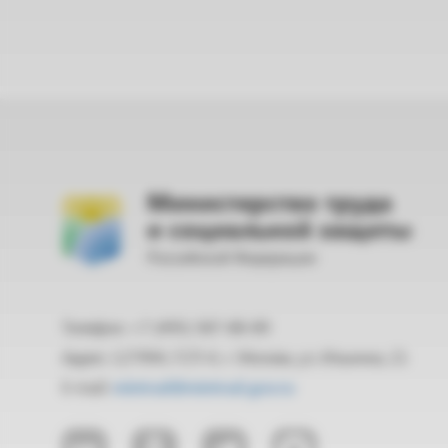
Министерство труда
и социальной защиты
Российской Федерации
Телефон: +7 (495) 587-88-89
Адрес: 127994, ГСП-4, г. Москва, ул. Ильинка, 21
E-mail:
mintrud@mintrud.gov.ru