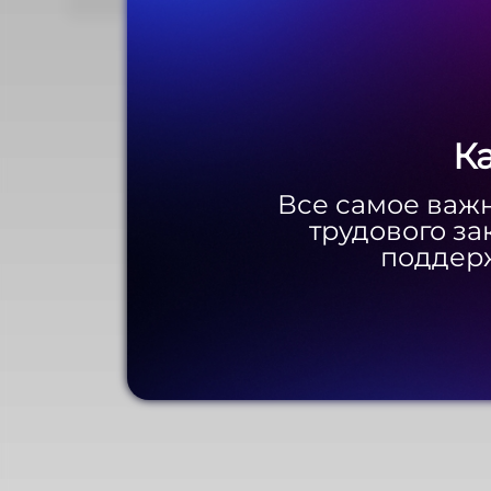
К
К
Все самое важн
Все самое важн
трудового за
трудового за
поддерж
поддерж