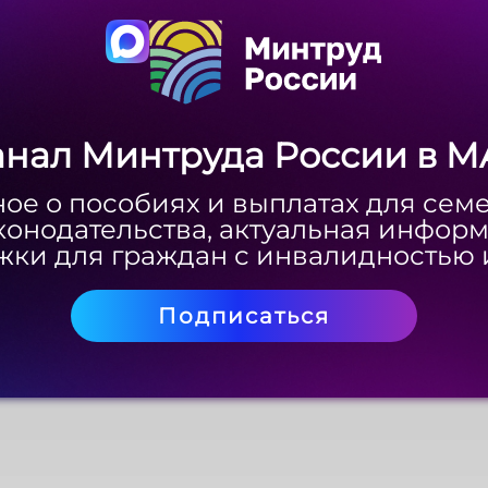
анал Минтруда России в M
анал Минтруда России в M
ое о пособиях и выплатах для сем
ое о пособиях и выплатах для сем
конодательства, актуальная инфор
конодательства, актуальная инфор
ки для граждан с инвалидностью 
ки для граждан с инвалидностью 
Подписаться
Подписаться