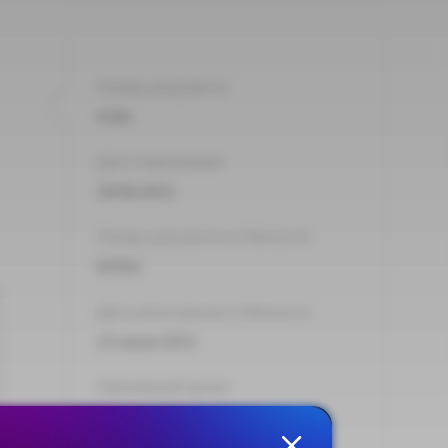
Номер документа:
418н
Дата подписания:
28.06.2021
Номер документа в Минюсте:
64361
Дата регистрации в Минюсте:
23 июля 2021
Принявший орган:
Минтруд России