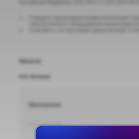
Российской Федерации, 2013, № 4, ст. 293; 2014, № 39, 
Утвердить прилагаемый профессиональный стан
технологического оборудования механосборочн
Установить, что настоящий приказ вступает в силу
Министр
А.О. Котяков
Приложение
DOCX 103,95 КБ