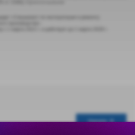
ст. 5266), п р и к а з ы в а ю:
дарт «Специалист по эксплуатации и ремонту
ого производства».
 с 1 марта 2022 г. и действует до 1 марта 2028 г.
Скачать