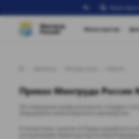
Ru
Форма обрат
Минтруд
Министерство
Дея
России
Документы
Минтруд России
Приказы
Приказ Минтруда России №
Об утверждении профессионального стандарта «Спец
оборудования механосборочного производства»
В соответствии с пунктом 16 Правил разработки и 
постановлением Правительства Российской Федераци