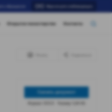
ать обращение
Версия для слабовидящих
Открытое министерство
Контакты
Печать
Поделиться
Скачать документ
Формат: DOCX
Размер: 5,84 КБ