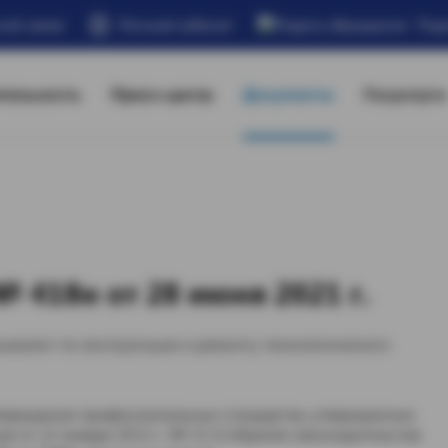
ной связи
Личный кабинет
Под
тельность
Пресс-центр
Документы
Госуслуги
 418н от 28 июня 2021 г.
иалист по эксплуатации и ремонту технологического
утверждения профессиональных стандартов, утвержденных
и от 22 января 2013 г. № 23 (Собрание законодательства