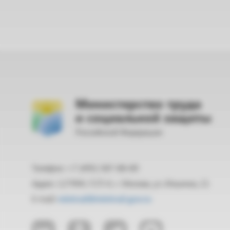
Министерство труда
и социальной защиты
Российской Федерации
Телефон: +7 (495) 587-88-89
Адрес: 127994, ГСП-4, г. Москва, ул. Ильинка, 21
E-mail:
mintrud@mintrud.gov.ru