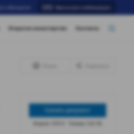
ать обращение
Версия для слабовидящих
Открытое министерство
Контакты
Печать
Поделиться
Скачать документ
Формат: DOCX
Размер: 5,82 КБ