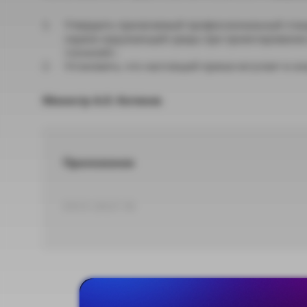
Утвердить прилагаемый профессиональный стан
охране окружающей среды при проектировании 
тоннелей».
Установить, что настоящий приказ вступает в силу
Министр А.О. Котяков
Приложение
DOCX 100,67 КБ