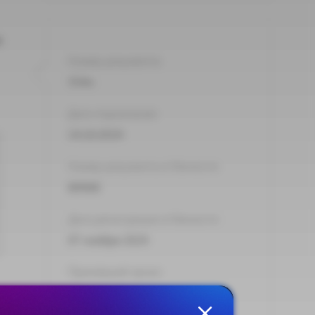
х
Номер документа:
554н
Дата подписания:
14.10.2024
Номер документа в Минюсте:
80068
Дата регистрации в Минюсте:
07 ноября 2024
Принявший орган:
Минтруд России