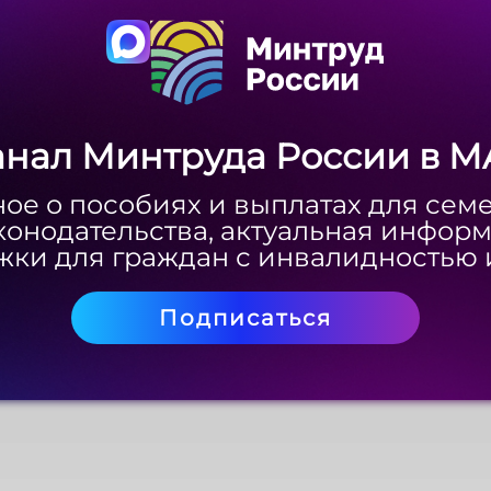
анал Минтруда России в M
анал Минтруда России в M
ое о пособиях и выплатах для сем
ое о пособиях и выплатах для сем
конодательства, актуальная инфор
конодательства, актуальная инфор
ки для граждан с инвалидностью 
ки для граждан с инвалидностью 
Подписаться
Подписаться