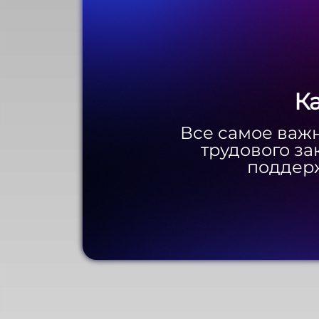
К
К
Все самое важн
Все самое важн
трудового за
трудового за
поддерж
поддерж