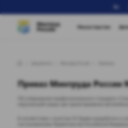
Ru
Минтруд
Министерство
Дея
России
Документы
Минтруд России
Приказы
Приказ Минтруда России №
Об утверждении профессионального стандарта «Спец
окружающей среды при проектировании автомобильн
В соответствии с пунктом 20 Правил разработки и 
постановлением Правительства Российской Федерации о