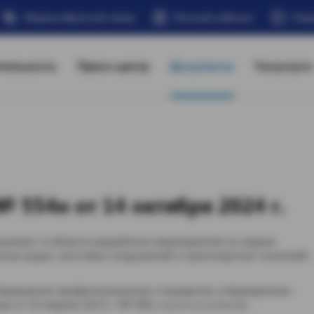
Форма обратной связи
Личный кабинет
Под
тельность
Пресс-центр
Документы
Госуслуги
 554н от 14 октября 2024 г.
иалист в области разработки мероприятий по охране
ых дорог, мостовых сооружений и транспортных тоннелей»
утверждения профессиональных стандартов, утвержденных
т 10 апреля 2023 г. № 580, п р и к а з ы в а ю: