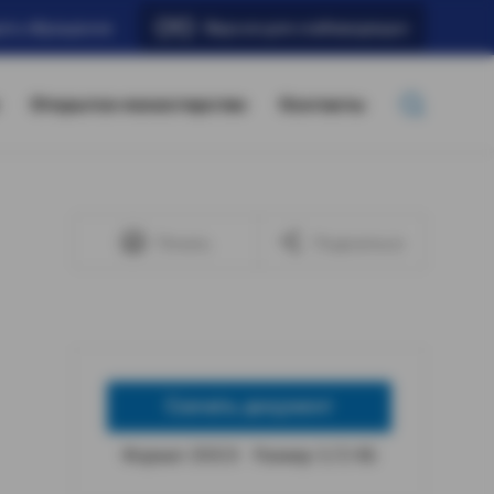
ать обращение
Версия для слабовидящих
Открытое министерство
Контакты
Печать
Поделиться
Скачать документ
Формат: DOCX
Размер: 5,72 КБ