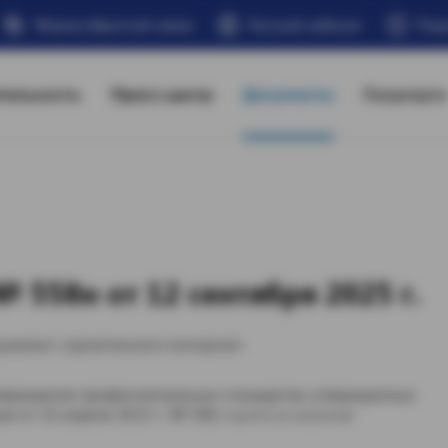
Форма обратной связи
Личный кабинет
Под
тельность
Пресс-центр
Документы
Госуслуги
 558н от 12 сентября 2025 г.
циалист строительного контроля»
утверждения профессиональных стандартов, утвержденных
т 10 апреля 2023 г. № 580, п р и к а з ы в а ю: