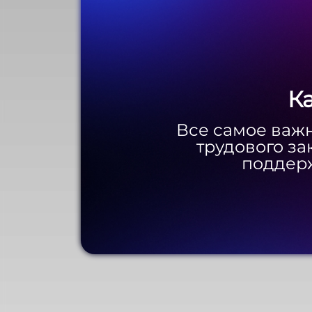
К
К
Все самое важн
Все самое важн
трудового за
трудового за
поддерж
поддерж