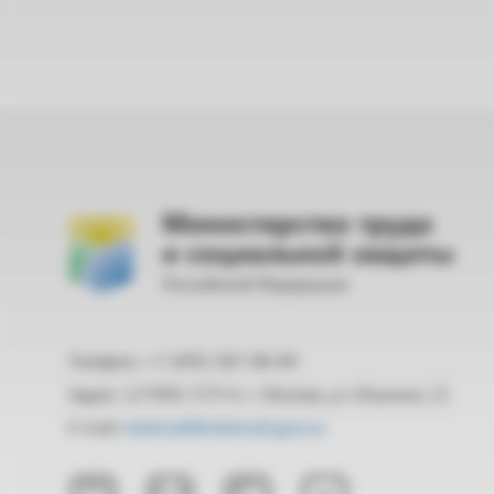
Министерство труда
и социальной защиты
Российской Федерации
Телефон: +7 (495) 587-88-89
Адрес: 127994, ГСП-4, г. Москва, ул. Ильинка, 21
E-mail:
mintrud@mintrud.gov.ru