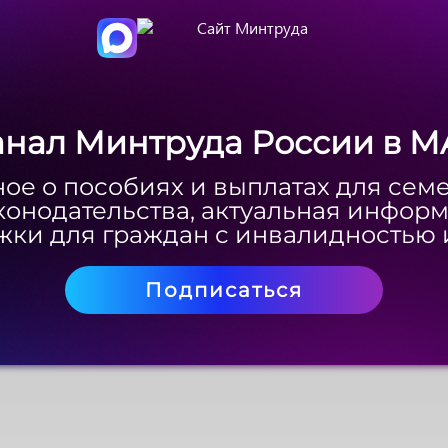
анал Минтруда России в M
анал Минтруда России в M
ое о пособиях и выплатах для сем
ое о пособиях и выплатах для сем
конодательства, актуальная инфор
конодательства, актуальная инфор
ки для граждан с инвалидностью 
ки для граждан с инвалидностью 
Подписаться
Подписаться