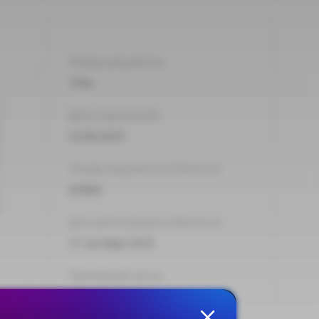
Номер документа:
558н
Дата подписания:
12.09.2025
Номер документа в Минюсте:
83868
Дата регистрации в Минюсте:
17 октября 2025
Принявший орган:
Минтруд России