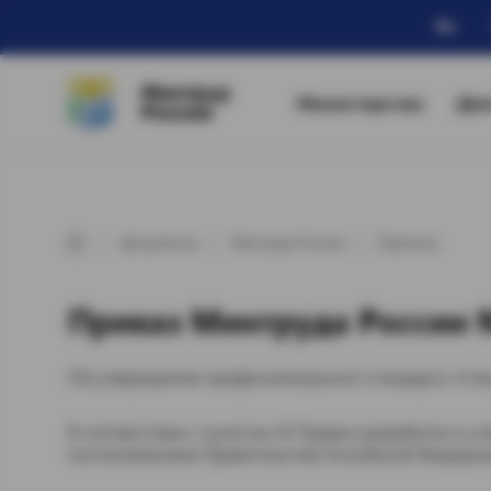
Ru
Минтруд
Министерство
Дея
России
Документы
Минтруд России
Приказы
Приказ Минтруда России №
Об утверждении профессионального стандарта «Спе
В соответствии с пунктом 20 Правил разработки и 
постановлением Правительства Российской Федерации о