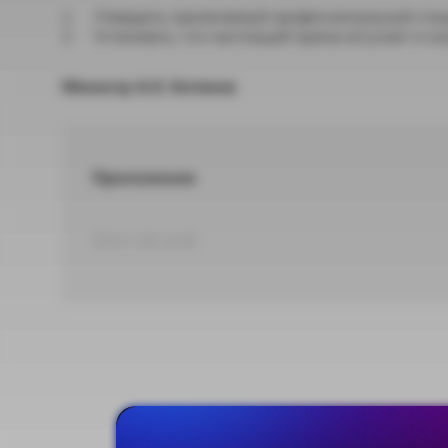
Утвердить прилагаемый профессиональный станд
Установить, что настоящий приказ вступает в силу
Министр А.О. Котяков
Приложение
DOCX 100,18 КБ