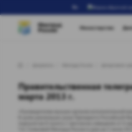
Ru
Минтруд
Министерство
Дея
России
Документы
Минтруд России
Департамент де
Правительственная телегр
марта 2013 г.
«Руководителям высших органов исполнительной вл
В целях реализации указа Президента Российской Фе
подпунктом 8 пункта 2 протокола совещания от 6 м
Т.А. Голиковой Минтруд России в срок до 5 июля 20