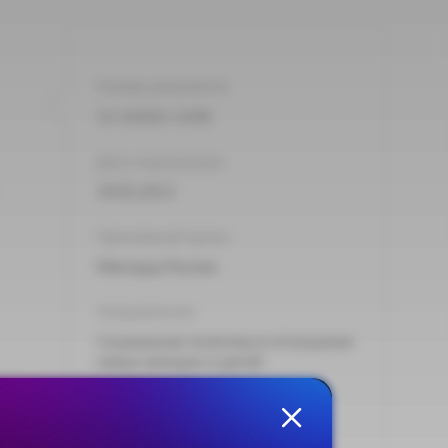
Номер документа:
12-3/10/1-1330
Дата подписания:
29.03.2013
Принявший орган:
Минтруд России
Направления:
Социальная политика в отношении
семьи женщин и детей
Тип:
Правительственная телеграмма