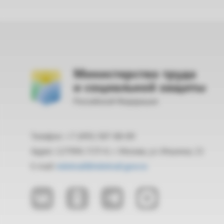
Министерство труда
и социальной защиты
Российской Федерации
Телефон: +7 (495) 587-88-89
Адрес: 127994, ГСП-4, г. Москва, ул. Ильинка, 21
E-mail:
mintrud@mintrud.gov.ru