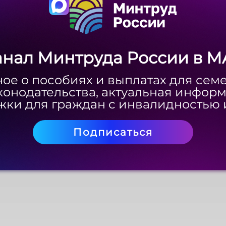
Скачать
анал Минтруда России в M
анал Минтруда России в M
ое о пособиях и выплатах для сем
ое о пособиях и выплатах для сем
конодательства, актуальная инфор
конодательства, актуальная инфор
ки для граждан с инвалидностью 
ки для граждан с инвалидностью 
Подписаться
Подписаться