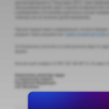
диспансеризации в 1 полугодии 2013 г. всех пребы
обслуживания детей-сирот и детей оставшихся без п
учреждениям, уточнением диагноза в случае напра
помощи или на лечение (дообследование).
Просим предоставить информацию согласно форме, 
разделе «Банк документов»:
www.rosmintrud.ru/docs
На бумажном носителе и в электронном виде по адрес
форме.
Контактный телефон: 8-495-587-88-89*12-34, факс: 
Заместитель министра труда
и социальной защиты
Российской Федерации
А.В. Вовченко