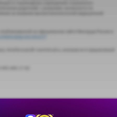
вающих в стационарных учреждениях социального
опечения родителей, с указанием численности по
вления на оказание высокотехнологичной медицинской
опубликованной на официальном сайте Минтруда России в
/mintrud/protection/27
у: Anisiforovaiv@ rosmintrud.ru, изложив ее в предлагаемой
8-495-606-17-82