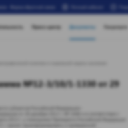
Форма обратной связи
Личный кабинет
Под
тельность
Пресс-центр
Документы
Госуслуги
мографической политики и социальной защиты населения
амма №12-3/10/1-1330 от 29
асти субъектов Российской Федерации»
дерации от 28 декабря 2012 г. № 1688 и в соответствии с
арта 2013 г. у помощника Президента Российской Федерации
13 г. просит проинформировать о проведенной