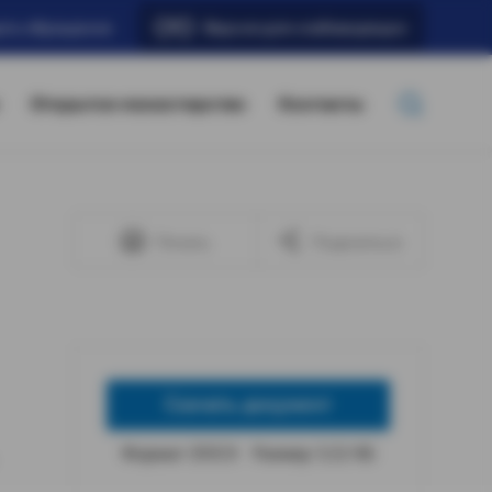
ать обращение
Версия для слабовидящих
Открытое министерство
Контакты
Печать
Поделиться
Скачать документ
Формат: DOCX
Размер: 5,52 КБ