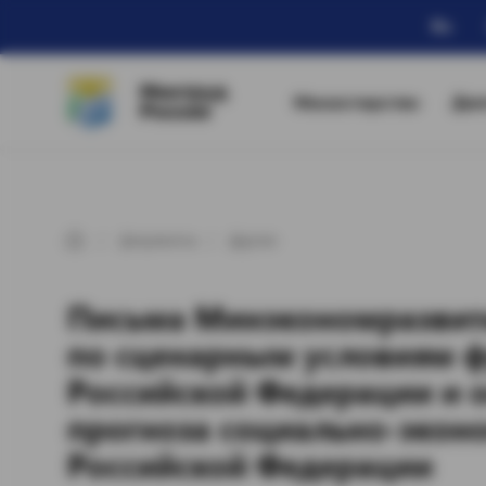
Ru
Минтруд
Министерство
Дея
России
Документы
Другие
Письма Минэкономразвит
по сценарным условиям 
Российской Федерации и
прогноза социально-экон
Российской Федерации