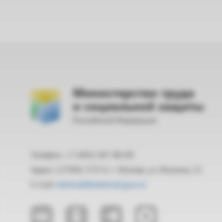
Министерство труда
и социальной защиты
Российской Федерации
Телефон: +7 (495) 587-88-89
Адрес: 127994, ГСП-4, г. Москва, ул. Ильинка, 21
E-mail:
mintrud@mintrud.gov.ru