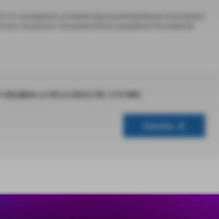
и по сценарным условиям функционирования экономики
ноза социально-экономического развития Российской
/Д03н от 05.11.2013(.TIF, 4.73 Мб)
Скачать