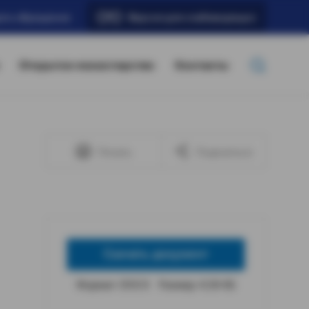
ать обращение
Версия для слабовидящих
Открытое министерство
Контакты
Печать
Поделиться
Скачать документ
Формат: DOCX
Размер: 4,58 КБ