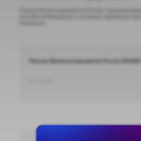
Письма Минэкономразвития России с предложениям
Российской Федерации и основным параметрам прог
Федерации
Письмо Минэкономразвития России №24087-АК
TIF 4,96 МБ