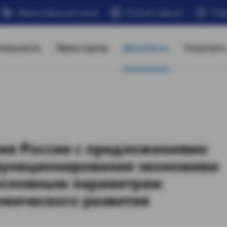
Форма обратной связи
Личный кабинет
Под
тельность
Пресс-центр
Документы
Госуслуги
ия России с предложениями
функционирования экономики
 основным параметрам
омического развития