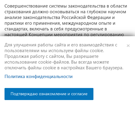
Совершенствование системы законодательства в области
страхования должно основываться на глубоком научном
анализе законодательства Российской Федерации и
практики его применения, международном опыте и
стандартах, включать в себя предусмотренные в
настоящей Концепции мероприятия по регулированию
страхования как целостной системы страховой защиты
×
Для улучшения работы сайта и его взаимодействия с
граждан, организаций и государства.
пользователями мы используем файлы cookie.
Продолжая работу с сайтом, Вы разрешаете
III. Ожидаемые результаты реализации
использование cookie-файлов. Вы всегда можете
положений Концепции
отключить файлы cookie в настройках Вашего браузера.
Политика конфиденциальности
Реализация мероприятий, предусмотренных в
настоящей Концепции, позволит:
Подтверждаю ознакомление и согласие
повысить уровень защищенности организаций и
граждан от различных групп рисков, повысить
качество и расширить спектр предлагаемых страховых
услуг;
привлечь в российскую экономику значительные
инвестиционные ресурсы;