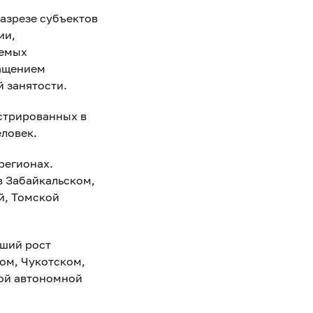
азрезе субъектов
ии,
уемых
ращением
 занятости.
истрированных в
еловек.
регионах.
в Забайкальском,
й, Томской
ьший рост
ом, Чукотском,
кой автономной