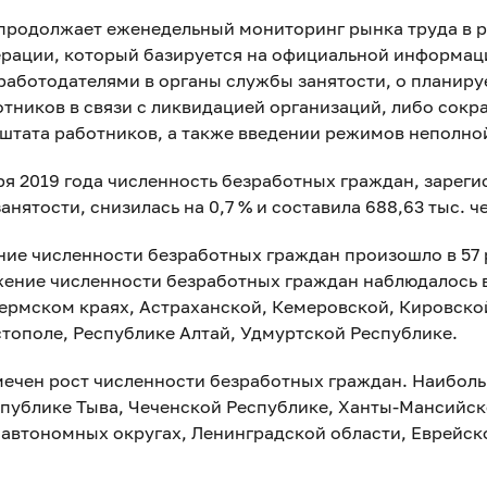
продолжает еженедельный мониторинг рынка труда в р
рации, который базируется на официальной информац
работодателями в органы службы занятости, о планир
отников в связи с ликвидацией организаций, либо сок
штата работников, а также введении режимов неполной
бря 2019 года численность безработных граждан, зарег
анятости, снизилась на 0,7 % и составила 688,63 тыс. ч
ние численности безработных граждан произошло в 57 
ение численности безработных граждан наблюдалось 
ермском краях, Астраханской, Кемеровской, Кировско
астополе, Республике Алтай, Удмуртской Республике.
тмечен рост численности безработных граждан. Наибол
спублике Тыва, Чеченской Республике, Ханты-Мансийск
автономных округах, Ленинградской области, Еврейс