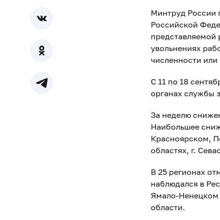
Минтруд России 
Российской Феде
представляемой 
увольнениях раб
численности или 
С 11 по 18 сентя
органах службы з
За неделю сниже
Наибольшее сниж
Красноярском, П
областях, г. Сев
В 25 регионах о
наблюдался в Ре
Ямало-Ненецком 
области.