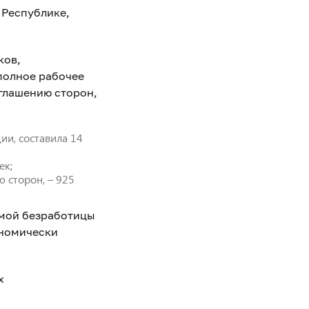
 Республике,
ков,
полное рабочее
оглашению сторон,
ии, составила 14
ек;
 сторон, – 925
емой безработицы
ономически
х