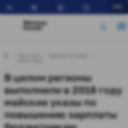
Ru
Минтруд
России
Пресс-центр
Трудовые отношения
Оплата труда
В целом регионы
выполнили в 2018 году
майские указы по
повышению зарплаты
бюджетникам