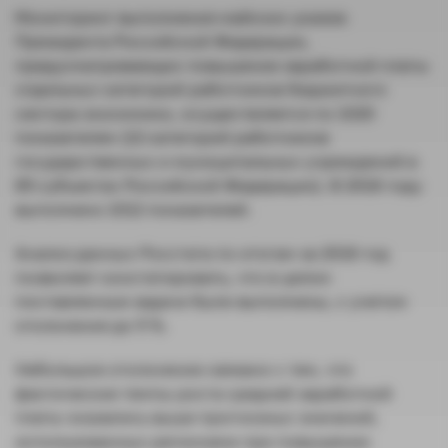
Мониторинг выполнения майских указов
Президента Российской Федерации,
предусматривающих повышение заработной платы
отдельных категорий работников бюджетного
сектора экономики, осуществляется по 1020
показателям (12 категорий работников
государственных и муниципальных учреждений в
85 субъектах Российской Федерации). В 2018 году
выполнено 1012 показателей.
Анализ данных Росстата по итогам за 2018 год
позволяет констатировать, что в целом
поставленные задачи были выполнены, с учетом
отклонения до 5 %.
Небольшое отклонение связано с тем, что
фактические темпы роста средней заработной
платы оказались выше прогнозных значений,
использованных регионами при повышении