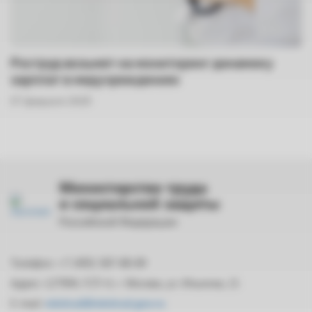
Роструд возьмет на мониторинг динамику
зарплат в медучреждениях
07 февраля 2025
Министерство труда
и социальной защиты
Российской Федерации
Телефон: +7 (495) 587-88-89
Адрес: 127994, ГСП-4, г. Москва, ул. Ильинка, 21
E-mail:
mintrud@mintrud.gov.ru