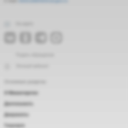
E-mail:
mintrud@mintrud.gov.ru
На карте
Подать обращение
Личный кабинет
Основные разделы
О Министерстве
Деятельность
Документы
Госуслуги