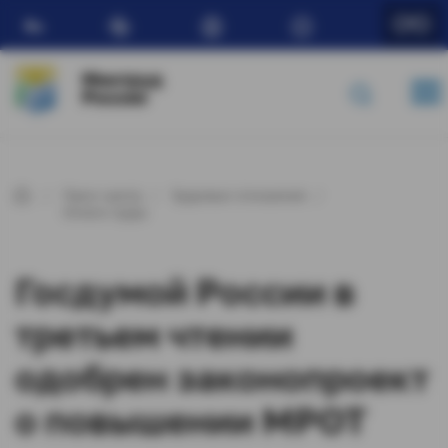
Ru
Минтруд
России
Пресс-центр
Трудовые отношения
Оплата труда
Госдумой России в
третьем чтении
одобрен законопроект
о повышении МРОТ