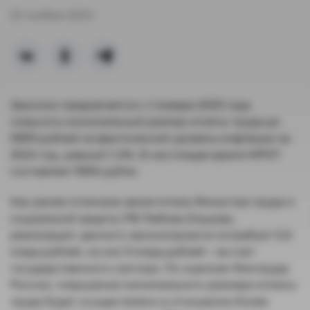
21 ноября 2014
Законом предлагается с 1 января 2015 года
повысить минимальный размер оплаты труда до
5965 рублей на фактический уровень инфляции за
2014 год, равный 7,4%. В настоящее время МРОТ
составляет 5554 рубля.
Как ранее отмечала заместитель Министра труда и
социальной защиты РФ Любовь Ельцова,
реализация данного законопроекта потребует 5,6
млрд рублей, из них 5 млрд рублей – за счет
государственного сектора. По оценкам Минтруда
России, повышение минимального размера оплаты
труда будет осуществлено в отношении более