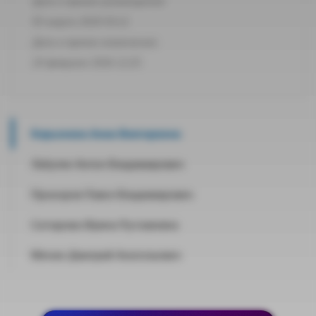
Дата и время размещения:
05 марта 2020 03:12
Дата и время изменения:
24 февраля 2026 12:25
Кирьянова Анна Викторовна
Лабутин Антон Владимирович
Прохоров Павел Владимирович
Саттарова Ирина Рустамовна
Мячин Дмитрий Анатольевич