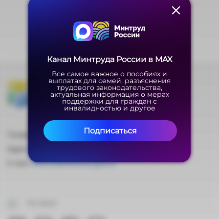
Канал Минтруда России в MAX
Канал Минтруда России в MAX
Все самое важное о пособиях и
Все самое важное о пособиях и
Министерство труда
выплатах для семей, разъяснения
выплатах для семей, разъяснения
трудового законодательства,
трудового законодательства,
и социальной защиты
актуальная информация о мерах
актуальная информация о мерах
поддержки для граждан с
поддержки для граждан с
Российской Федерации
инвалидностью и другое
инвалидностью и другое
Подписаться
Подписаться
Телефон: +7 (495) 587-88-89
Адрес: 127994, ГСП-4, г. Москва, ул. Ильинка, 21
E-mail:
mintrud@mintrud.gov.ru
На карте