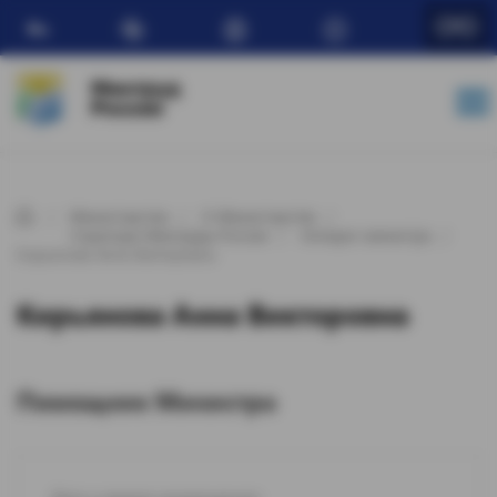
Ru
Минтруд
России
Министерство
О Министерстве
Структура Минтруда России
Аппарат министра
Кирьянова Анна Викторовна
Кирьянова Анна Викторовна
Помощник Министра