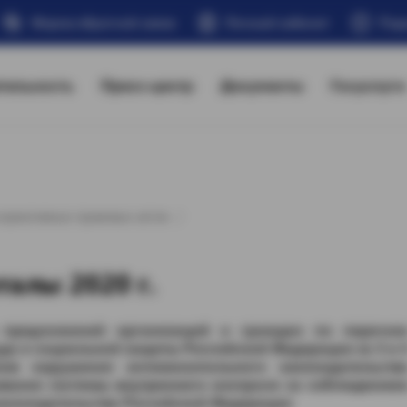
Форма обратной связи
Личный кабинет
Под
тельность
Пресс-центр
Документы
Госуслуги
нормативных правовых актов
талы 2020 г.
 предложений организаций и граждан по перечн
да и социальной защиты Российской Федерации за 3 и 
ов нарушения антимонопольного законодательств
ования
системы внутреннего контроля за соблюдение
аконодательства Российской Федерации