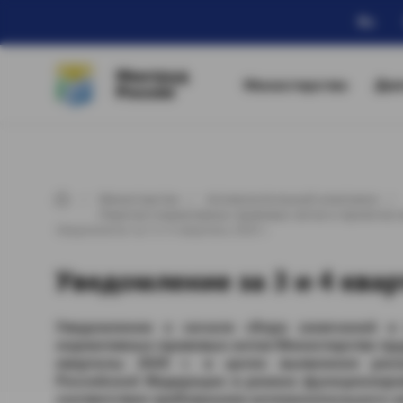
Ru
Минтруд
Министерство
Дея
России
Министерство
Антимонопольный комплаенс
Перечни нормативных правовых актов и проектов 
Уведомление за 3 и 4 кварталы 2020 г.
Уведомление за 3 и 4 квар
Уведомление
о начале сбора замечаний и
нормативных правовых актов Министерства тру
кварталы 2020 г.
в целях выявления риск
Российской Федерации в рамках функционир
соответствия требованиям антимонопольного з