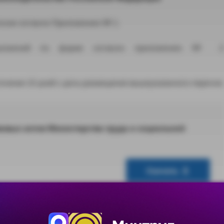
оссии согласно Приложению № 1.
едложений по форме согласно приложению № 2
ечение 10 дней с даты размещения вышеуказанного перечня.
овых актов Министерства труда и социальной
Скачать