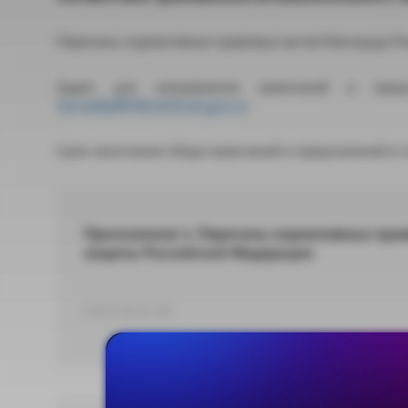
Перечень нормативных правовых актов Минтруда Р
Адрес для направления замечаний и пр
SarvadiyMV@mintrud.gov.ru
Срок окончания сбора замечаний и предложений в т
Приложение 1. Перечень нормативных прав
защиты Российской Федерации
DOCX 81,62 КБ