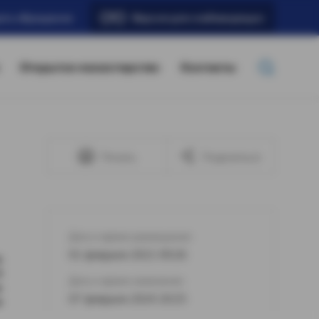
ать обращение
Версия для слабовидящих
Открытое министерство
Контакты
Печать
Поделиться
Дата и время размещения:
01 февраля 2021 09:26
ю
4
Дата и время изменения:
а
07 февраля 2024 20:25
м