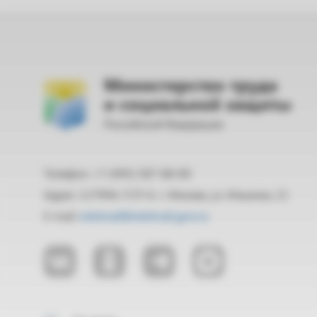
Министерство труда
и социальной защиты
Российской Федерации
Телефон: +7 (495) 587-88-89
Адрес: 127994, ГСП-4, г. Москва, ул. Ильинка, 21
E-mail:
mintrud@mintrud.gov.ru