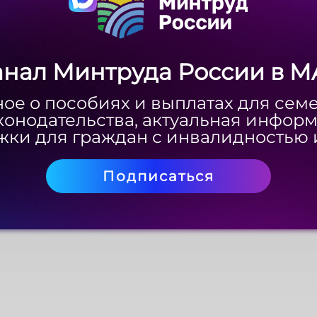
анал Минтруда России в M
анал Минтруда России в M
Скачать
ое о пособиях и выплатах для сем
ое о пособиях и выплатах для сем
конодательства, актуальная инфор
конодательства, актуальная инфор
ки для граждан с инвалидностью 
ки для граждан с инвалидностью 
Подписаться
Подписаться