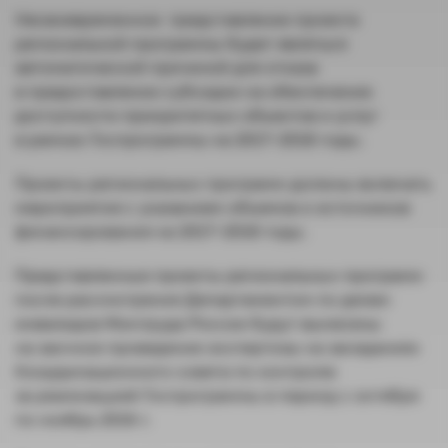
Несвоевременное представление проекта
региональной программы будет являться
автоматической причиной для отказа
в предоставлении субсидии на обеспечение
доступности приоритетных объектов и услуг
в рамках Госпрограммы на 2017−2018 годы.
Проекты региональных программ должны включать
мероприятия с указанием объемов и источников
финансирования на 2017−2018 годы.
Представленные проекты региональных программ
после рассмотрения Департаментом по делам
инвалидов Минтруда России будут вынесены
на заочное проведение экспертизы на заседаниях
Координационного совета по контролю
за реализацией Госпрограммы в период с октября
по ноябрь 2016 г.