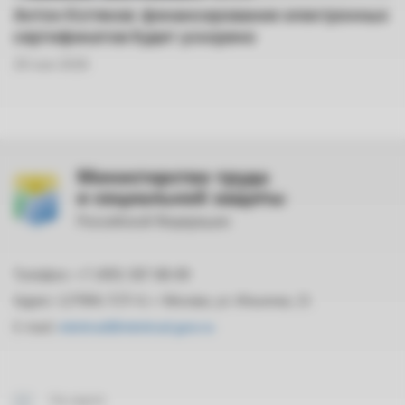
Антон Котяков: финансирование электронных
сертификатов будет ускорено
29 мая 2026
Министерство труда
и социальной защиты
Российской Федерации
Телефон: +7 (495) 587-88-89
Адрес: 127994, ГСП-4, г. Москва, ул. Ильинка, 21
E-mail:
mintrud@mintrud.gov.ru
На карте