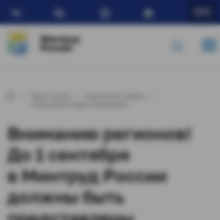
Ru
Минтруд
России
Пресс-центр
Социальная защита
Социальная защита инвалидов
Вниманию регионов!
До 1 сентября
в Минтруд России
должны быть
представлены