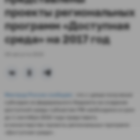
проекты региональных
программ «Доступная
среда» на 2017 год
08 августа 2016
Минтруд России сообщает,
что с целью получения
субсидии из федерального бюджета на создание
доступной среды субъектам РФ необходимо в срок
до 1 сентября 2016 года представить
в министерство проекты региональных программ
«Доступная среда».