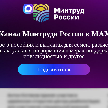
Канал Минтруда России в MA
Канал Минтруда России в MA
е о пособиях и выплатах для семей, разъя
е о пособиях и выплатах для семей, разъя
а, актуальная информация о мерах поддерж
а, актуальная информация о мерах поддерж
инвалидностью и другое
инвалидностью и другое
Подписаться
Подписаться
Антон Котяков принял участие в
церемонии открытия центра реабилитации
для участников специальной военной