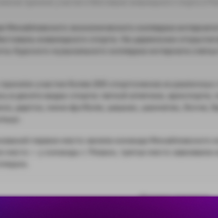
азе Михайловского экономического колледжа-интернат
естиваль инвалидного спорта. На церемонии открытия
нты Курского музыкального колледжа-интерната слепы
приняли участие более 200 спортсменов из различных 
ь в десяти видах спорта: легкой атлетике, армспорте,
се, дартсе, мини-футболе, шашках, шахматах, бочче, б
льцо.
нований первое место заняла команда Михайловского 
е место — у команды г. Рязани, третье место завоевала
лледжа.
Оцените материал