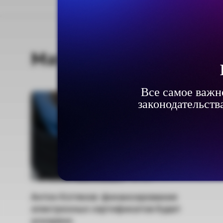
Материалы по теме
Все самое важно
Все самое важно
законодательств
законодательств
й
Антон Котяков: финансирование
электронных сертификатов будет
ускорено