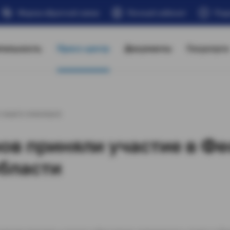
Форма обратной связи
Личный кабинет
Под
тельность
Пресс-центр
Документы
Госуслуги
 защита инвалидов
ов приняли участие в Ф
области