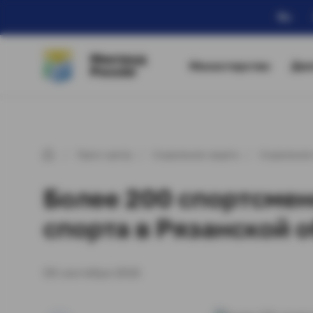
Ru
Минтруд
Министерство
Дея
России
Пресс-центр
Социальная защита
Социальная
Более 200 спортсмен
спорта в Рязанской 
09 сентября 2016