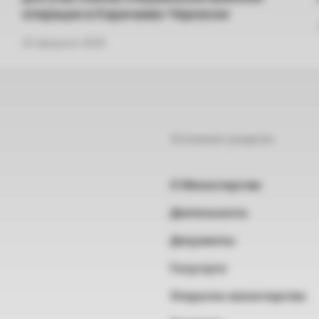
операции в Карачаево-Черкесии
20 февраля 2026
Основные разделы
О Министерстве
Деятельность
Документы
Госуслуги
Открытое министерство