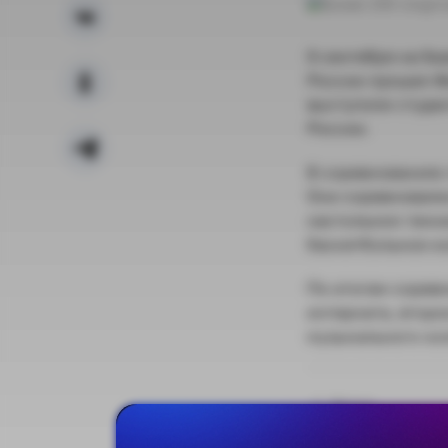
9 сентября на б
России прошел Ф
выступили студе
России.
В соревнованиях 
Они соревновалис
настольном тенни
баскетбольное ко
По итогам сорев
интерната, второ
музыкального ко
Назад