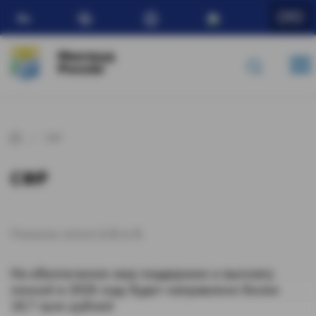
Ru
Минтруд
России
СФР
СФР
Показаны записи
1-3
из
3
.
На обеспечение мер поддержки и выплату
пенсий в 2026 году будет направлено более
18,7 трлн рублей