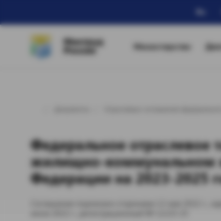
Ru
Минтруд
Министерство
Дея
России
Документы
Отраслевые соглашения федеральног
Федеральное отраслевое 
жилищно-коммунальном х
Федерации на 2023-2025 
Соглашение подписано сторонами 12 мая 2022 г., за
июня 2022 г., регистрационный № 12/23-25