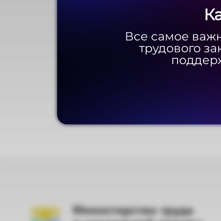
К
К
Все самое важн
Все самое важн
трудового за
трудового за
поддерж
поддерж
Министерство труда