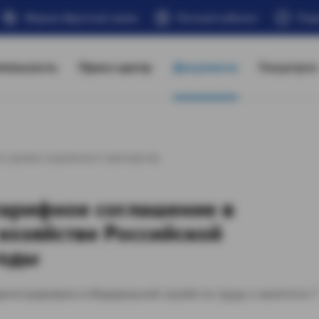
Форма обратной связи
Личный кабинет
Под
тельность
Пресс-центр
Документы
Госуслуги
о уровня социального партнерства
тарифное соглашение в
озяйстве Российской
годы
регистрировано в Федеральной службе по труду и занятости 7