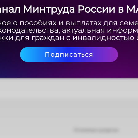
анал Минтруда России в M
анал Минтруда России в M
ое о пособиях и выплатах для сем
ое о пособиях и выплатах для сем
конодательства, актуальная инфор
конодательства, актуальная инфор
ки для граждан с инвалидностью 
ки для граждан с инвалидностью 
Подписаться
Подписаться
Основные разделы