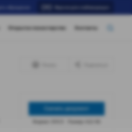
ать обращение
Версия для слабовидящих
Открытое министерство
Контакты
Печать
Поделиться
Скачать документ
Формат: DOCX
Размер: 4,62 КБ