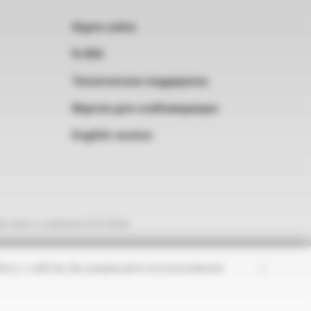
Карта сайта
RSS
Техническая поддержка
Версия для слабовидящих
English version
е текст и нажмите Ctrl+Enter
×
оту с сайтом, Вы разрешаете использование