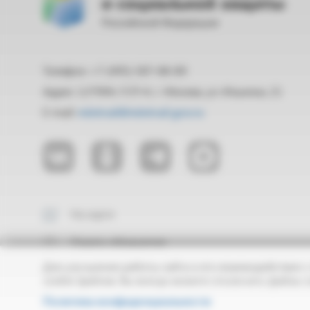
и социальной защиты
Российской Федерации
Телефон: +7 (495) 587-88-89
Адрес: 127994, ГСП-4, г. Москва, ул. Ильинка, 21
E-mail:
mintrud@mintrud.gov.ru
На карте
Подать обращение
Для улучшения работы сайта и его взаимодействия с
cookie-файлов. Вы всегда можете отключить файлы c
Политика конфиденциальности