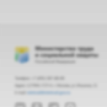
Министерство труда
и социальной защиты
Российской Федерации
Телефон: +7 (495) 587-88-89
Адрес: 127994, ГСП-4, г. Москва, ул. Ильинка, 21
E-mail:
mintrud@mintrud.gov.ru