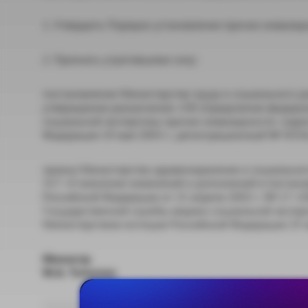
1. Утвердить Порядок установления причин инвалид
2. Признать утратившими силу:
постановление Министерства труда и социального р
утверждении разъяснения «Об определении федера
социальной экспертизы причин инвалидности» (зар
Федерации 19 мая 2003 г., регистрационный № 4554
приказ Министерства здравоохранения и социальног
317 «О внесении изменений и дополнений в постано
Российской Федерации от 15 апреля 2003 г. № 17 
Государственной службы медико-социальной экспер
Министерством юстиции Российской Федерации 25 ма
Министр
М.А. Топилин