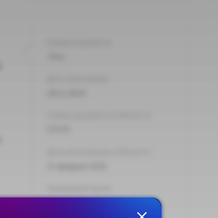
Номер документа:
742н
б
Дата подписания:
28.11.2019
Номер документа в Минюсте:
57579
и
Дата регистрации в Минюсте:
21 февраля 2020
Принявший орган:
Минтруд России