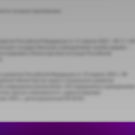
ности согласно приложению.
азвития Российской Федерации от 15 апреля 2003 г. № 17 «О
льными государственными учреждениями службы медико-
егистрировано Министерством юстиции Российской
);
о развития Российской Федерации от 29 апреля 2005 г. №
вление Министерства труда и социального развития
«Об утверждении разъяснения «Об определении учреждениям
тизы причин инвалидности» (зарегистрирован
я 2005 г., регистрационный № 6630).