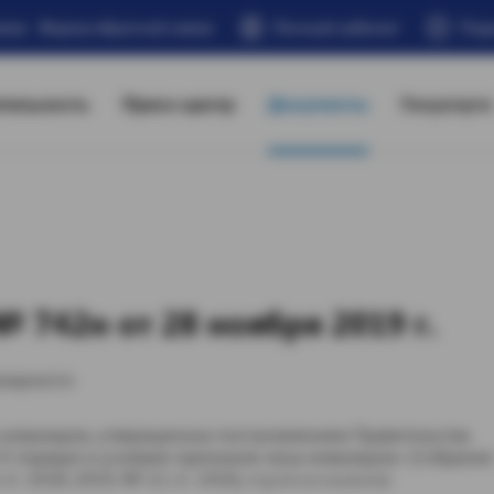
Форма обратной связи
Личный кабинет
Под
тельность
Пресс-центр
Документы
Госуслуги
 742н от 28 ноября 2019 г.
алидности
а инвалидом, утвержденных постановлением Правительства
«О порядке и условиях признания лица инвалидом» (Собрание
 1018; 2019, № 13, ст. 1416), п р и к а з ы в а ю: