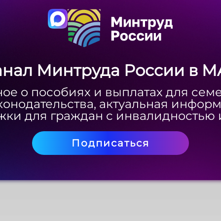
Скачать
анал Минтруда России в M
анал Минтруда России в M
ое о пособиях и выплатах для сем
ое о пособиях и выплатах для сем
конодательства, актуальная инфор
конодательства, актуальная инфор
ки для граждан с инвалидностью 
ки для граждан с инвалидностью 
Подписаться
Подписаться