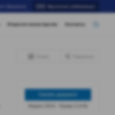
ать обращение
Версия для слабовидящих
Открытое министерство
Контакты
Печать
Поделиться
Скачать документ
Формат: DOCX
Размер: 5,19 КБ