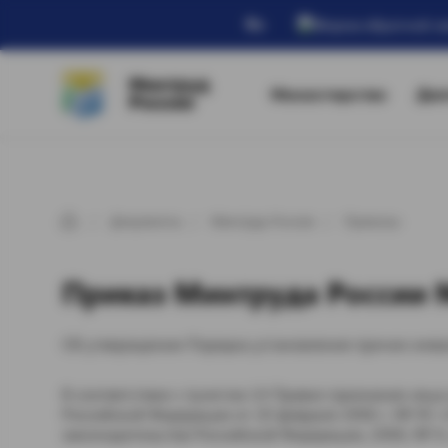
Ru
Минтруд
Министерство
Дея
России
Документы
Минтруд России
Приказы
Приказ Минтруда России №
Об утверждении Порядка установления причин инв
В соответствии с пунктом 14 Правил признания лиц
Российской Федерации от 20 февраля 2006 г. № 95 
законодательства Российской Федерации, 2006, № 9, ст.