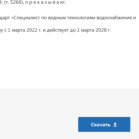
т. 5266), п р и к а з ы в а ю:
дарт «Специалист по водным технологиям водоснабжения и
 с 1 марта 2022 г. и действует до 1 марта 2028 г.
Скачать