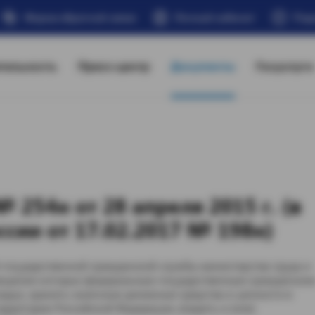
Форма обратной связи
Личный кабинет
Под
тельность
Пресс-центр
Документы
Госуслуги
254н от 28 апреля 2015 г. (в
ссии от 17.02.2017 № 198н)
государственной гражданской службы министерства труда и
мещении которых федеральным государственным граждански
ады), хранить наличные денежные средства и ценности в
ерритории Российской Федерации, владеть и (или)