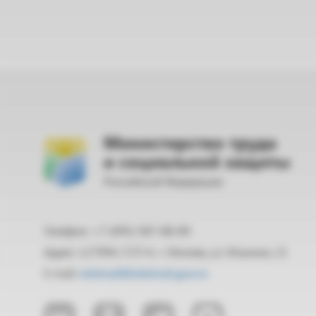
Министерство труда
и социальной защиты
Российской Федерации
Телефон: +7 (495) 587-88-89
Адрес: 127994, ГСП-4, г. Москва, ул. Ильинка, 21
E-mail:
mintrud@mintrud.gov.ru