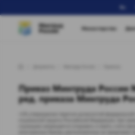
Ru
Минтруд
Министерство
Дея
России
Документы
Минтруд России
Приказы
Приказ Минтруда России № 
ред. приказа Минтруда Ро
«Об утверждении перечня должностей федеральной 
социальной защиты Российской Федерации, при за
служащим запрещается открывать и иметь счета (вкл
иностранных банках, расположенных за пределами т