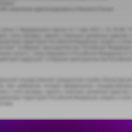
нтами»
7280, изменения зарегистрированы в Минюсте России
 статьи 2 Федерального закона от 7 мая 2013 г. N 79-ФЗ "
еть счета (вклады), хранить наличные денежные средства 
пределами территории Российской Федерации, владеть и (или
нтами" (Собрание законодательства Российской Федерации
полнение пункта 1 Указа Президента Российской Федерации от 
одействия коррупции" (Собрание законодательства Российско
ральной государственной гражданской службы Министерств
ии, при замещении которых федеральным государственны
еть счета (вклады), хранить наличные денежные средства 
пределами территории Российской Федерации, владеть и (или
нтами.