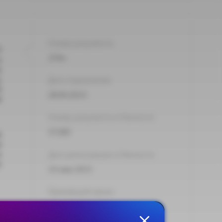
Номер документа:
О
254н
и
)
,
Дата подписания:
8
28.04.2015
й
Номер документа в Минюсте:
37280
а
м
и
Дата регистрации в Минюсте:
)
14 мая 2015
Принявший орган:
Минтруд России