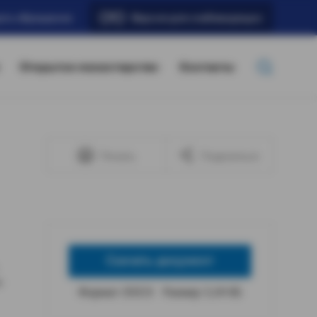
ать обращение
Версия для слабовидящих
Открытое министерство
Контакты
Печать
Поделиться
Скачать документ
м
Формат: DOCX
Размер: 5,34 КБ