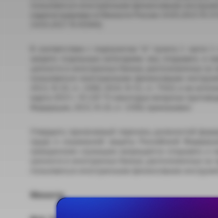
пользоваться иностранными финансовыми инструме
(зарегистрирован в Минюсте России 14.05.2015 N 3
14.03.2017 N 45944)
В соответствии с подпунктом "и" пункта 1 части 1
запрете отдельным категориям лиц открывать и им
ценности в иностранных банках, расположенных за 
пользоваться иностранными финансовыми инструме
2013, N 19, ст. 2306; 2014, N 52, ст. 7542) и во ис
марта 2015 г. N 120 "О некоторых вопросах против
Федерации, 2015, N 10, ст. 1506) приказываю:
Утвердить прилагаемый перечень должностей феде
труда и социальной защиты Российской Федерац
гражданским служащим запрещается открывать и им
ценности в иностранных банках, расположенных за 
пользоваться иностранными финансовыми инструме
Министр