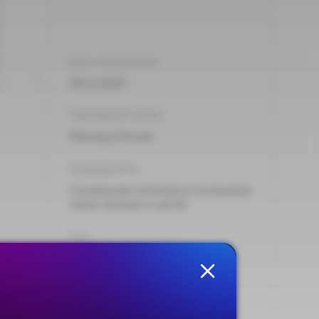
Дата подписания:
29.12.2016
Принявший орган:
Минтруд России
Направления:
Социальная политика в отношении
семьи женщин и детей
Тип:
Информация
Опубликовано на сайте:
29.12.2016