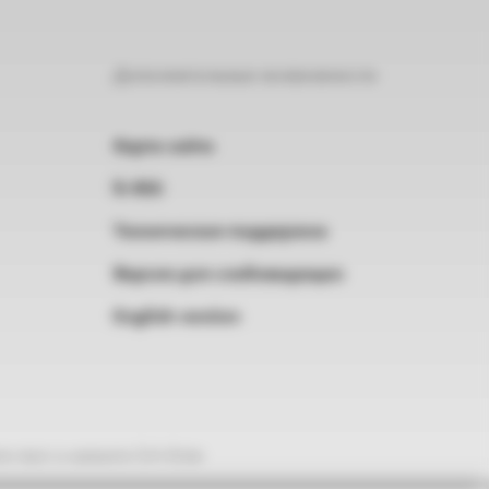
Дополнительные возможности
Карта сайта
RSS
Техническая поддержка
Версия для слабовидящих
English version
е текст и нажмите Ctrl+Enter