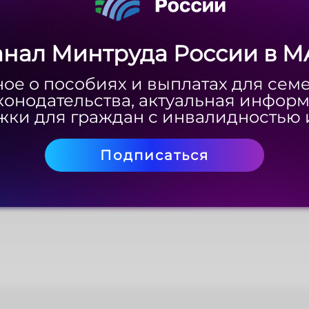
анал Минтруда России в M
анал Минтруда России в M
ое о пособиях и выплатах для сем
ое о пособиях и выплатах для сем
конодательства, актуальная инфор
конодательства, актуальная инфор
ки для граждан с инвалидностью 
ки для граждан с инвалидностью 
Подписаться
Подписаться