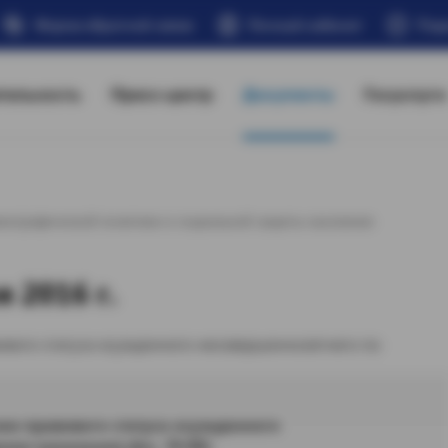
Форма обратной связи
Личный кабинет
Под
тельность
Пресс-центр
Документы
Госуслуги
мографической политики и социальной защиты населения
 2016 г.
ового статуса осужденного несовершеннолетнего по
ию правового статуса осужденного
ия наказания(.doc, 78 Кб)