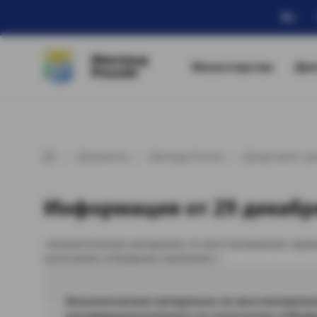
Ru
Минтруд
Министерство
Дея
России
Документы
Минтруд России
Департамент де
Информация от 29 декабря
«Аналитические материалы по восстановлению прав
окончании отбывания наказания »
Аналитические материалы по восстановлен
несовершеннолетнего по окончании отбыван