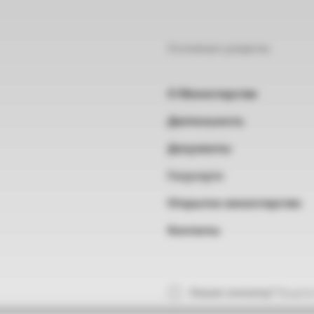
Основные разделы
О Министерстве
Деятельность
Документы
Госуслуги
Открытое министерство
Контакты
Нашли опечатку?
Выделит