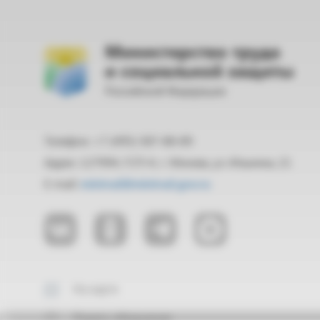
Министерство труда
и социальной защиты
Российской Федерации
Телефон: +7 (495) 587-88-89
Адрес: 127994, ГСП-4, г. Москва, ул. Ильинка, 21
E-mail:
mintrud@mintrud.gov.ru
На карте
Подать обращение