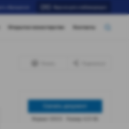
ать обращение
Версия для слабовидящих
Открытое министерство
Контакты
Печать
Поделиться
Скачать документ
Формат: DOCX
Размер: 4,55 КБ