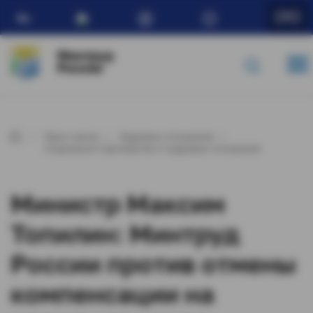
Ru
Минтруд
России
Пресс-центр
Трудовые отношения
Социальное партнерство и трудовые отношения
Министр Максим
Топилин: Минтруд
России против отмены
компенсации на