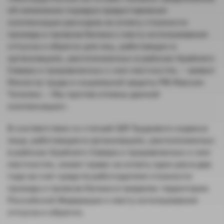
об изменении порядка предоставления
компенсации расходов на оплату стоимости
проезда и провоза багажа к месту использования
отпуска и обратно для лиц, работающих в
организациях, расположенных в районах Крайнего
Севера и приравненных к ним местностях, – заявил
Министр труда и социальной защиты РФ Максим
Топилин. – Мы против отмены данной
компенсации».
В соответствии со статьей 325 Трудового кодекса
лица, работающие в организациях, расположенных
в районах Крайнего Севера и приравненных к ним
местностях, имеют право на оплату один раз в два
года за счет средств работодателя стоимости
проезда и провоза багажа в пределах территории
Российской Федерации к месту использования
отпуска и обратно.