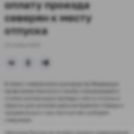
оплату проезда
северян к месту
отпуска
13 ноября 2015
В связи с заявлениями руководства Федерации
профсоюзов Камчатки о якобы планирующейся
отмене компенсации проезда к месту отпуска и
обратно для жителей районов Крайнего Севера и
приравненных к ним местностей сообщаем
следующее.
«Минтруд России не готовит никаких предложений