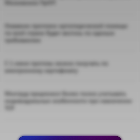
Московском ПрОП
Оказание протезно-ортопедической помощи
по всей стране будет вестись по единым
требованиям
С 1 июня протезы можно получать по
электронному сертификату
Минтруд предложил более полно учитывать
индивидуальные особенности при назначении
ТСР