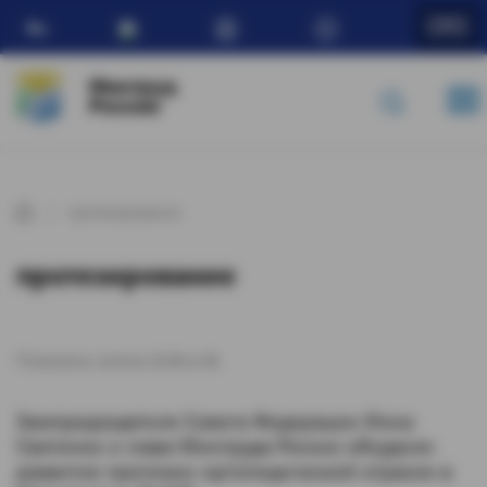
Ru
Минтруд
России
протезирование
протезирование
Показаны записи
1-4
из
4
.
Зампредседателя Совета Федерации Инна
Святенко и глава Минтруда России обсудили
развитие протезно-ортопедической отрасли в