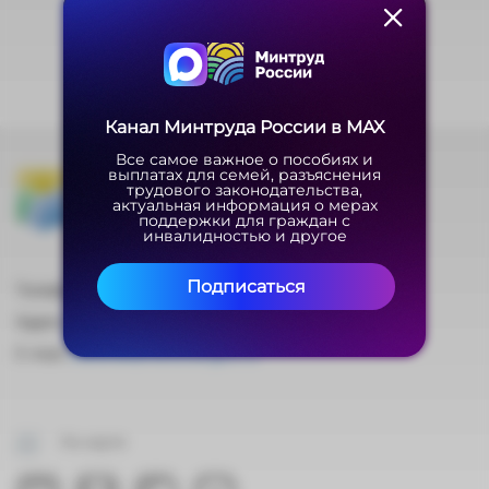
Канал Минтруда России в MAX
Канал Минтруда России в MAX
Все самое важное о пособиях и
Все самое важное о пособиях и
Министерство труда
выплатах для семей, разъяснения
выплатах для семей, разъяснения
и социальной защиты
трудового законодательства,
трудового законодательства,
актуальная информация о мерах
актуальная информация о мерах
поддержки для граждан с
поддержки для граждан с
Российской Федерации
инвалидностью и другое
инвалидностью и другое
Подписаться
Подписаться
Телефон: +7 (495) 587-88-89
Адрес: 127994, ГСП-4, г. Москва, ул. Ильинка, 21
E-mail:
mintrud@mintrud.gov.ru
На карте