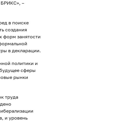
 БРИКС», –
ред в поиске
ть создания
х форм занятости
еформальной
тры в декларации.
нной политики и
 будущее сферы
новые рынки
ок труда
едено
либерализации
, и уровень