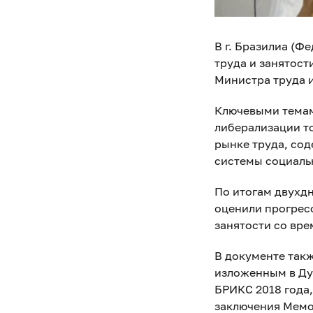
В г. Бразилиа (Ф
труда и занятост
Министра труда 
Ключевыми темам
либерализации то
рынке труда, со
системы социаль
По итогам двухд
оценили прогрес
занятости со вре
В документе так
изложенным в Ду
БРИКС 2018 года
заключения Мемо