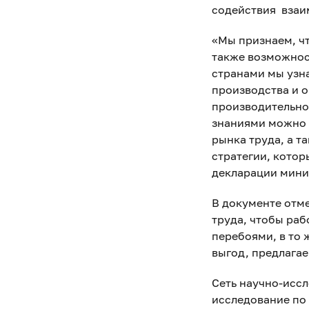
содействия взаи
«Мы признаем, чт
также возможнос
странами мы узна
производства и о
производительно
знаниями можно 
рынка труда, а т
стратегии, котор
декларации мини
В документе отме
труда, чтобы ра
перебоями, в то
выгод, предлага
Сеть научно-исс
исследование по