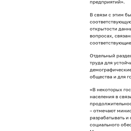
предприятий».
В связи с этим б
соответствующую
открытости данн
вопросах, связа
соответствующие
Отдельный разде
труда для устойч
демографические
общества и для 
«В некоторых го
населения в свя
продолжительнос
– отмечают минис
разрабатывать и 
социального обес