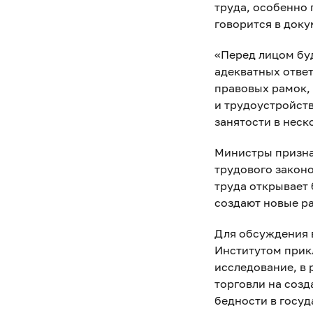
труда, особенно 
говорится в доку
«Перед лицом бу
адекватных отве
правовых рамок,
и трудоустройст
занятости в неск
Министры призна
трудового закон
труда открывает
создают новые р
Для обсуждения в
Институтом прик
исследование, в
торговли на созд
бедности в госуд