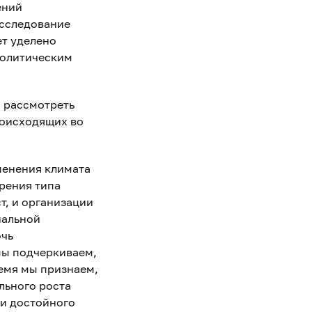
ений
исследование
ет уделено
политическим
 рассмотреть
роисходящих во
менения климата
зрения типа
т, и организации
иальной
очь
мы подчеркиваем,
ремя мы признаем,
льного роста
ии достойного