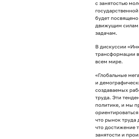
с занятостью мо
государственной
будет посвящено
движущим силам 
задачам.
В дискуссии «Ин
трансформации в
всем мире.
«Глобальные мега
и демографически
создаваемых рабо
труда. Эти тенд
политике, и мы п
ориентироваться
что рынок труда 
что достижение 
занятости и про