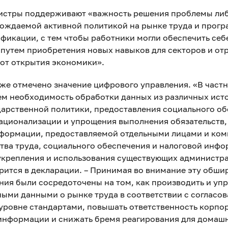
нистры поддерживают «важность решения проблемы ли
вождаемой активной политикой на рынке труда и прог
фикации, с тем чтобы работники могли обеспечить себ
 путем приобретения новых навыков для секторов и от
 от открытия экономики».
же отмечено значение цифрового управления. «В частн
ем необходимость обработки данных из различных ист
дарственной политики, предоставления социального об
рационализации и упрощения выполнения обязательств,
формации, предоставляемой отдельными лицами и ком
тва труда, социального обеспечения и налоговой инфо
укрепления и использования существующих администр
орится в декларации. – Принимая во внимание эту обши
ия были сосредоточены на том, как производить и упр
ыми данными о рынке труда в соответствии с согласо
ровне стандартами, повышать ответственность корпор
информации и снижать бремя реагирования для домашн