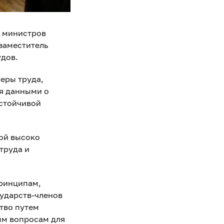
а министров
 заместитель
дов.
еры труда,
ия данными о
устойчивой
ой высоко
труда и
принципам,
сударств-членов
тво путем
ым вопросам для