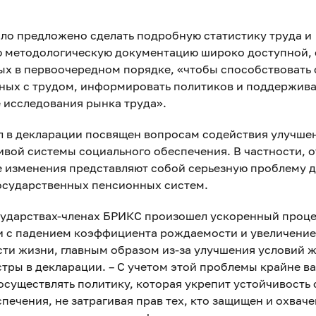
ыло предложено сделать подробную статистику труда и
 методологическую документацию широко доступной, 
ых в первоочередном порядке, «чтобы способствовать 
нных с трудом, информировать политиков и поддержива
 исследования рынка труда».
л в декларации посвящен вопросам содействия улучше
ивой системы социального обеспечения. В частности, о
 изменения представляют собой серьезную проблему д
государственных пенсионных систем.
сударствах-членах БРИКС произошел ускоренный проце
зи с падением коэффициента рождаемости и увеличен
ти жизни, главным образом из-за улучшения условий ж
тры в декларации. – С учетом этой проблемы крайне в
осуществлять политику, которая укрепит устойчивость
печения, не затрагивая прав тех, кто защищен и охваче