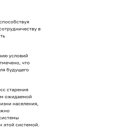
способствуя
сотрудничеству в
ть
нию условий
тмечено, что
ля будущего
сс старения
ием ожидаемой
изни населения,
ажно
 системы
н этой системой.