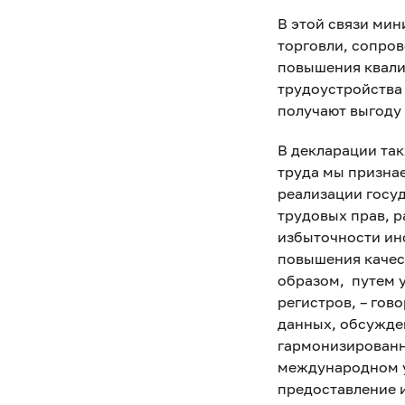
В этой связи ми
торговли, сопро
повышения квали
трудоустройства
получают выгоду
В декларации так
труда мы призна
реализации госу
трудовых прав, 
избыточности ин
повышения качес
образом, путем 
регистров, – гов
данных, обсужден
гармонизированн
международном у
предоставление 