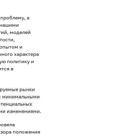
 проблему, а
 нашими
гий, моделей
тости,
 опытом и
чного характера
ую политику и
ится в
тируемые рынки
 с минимальными
отенциальных
ими изменениями.
ровела
бзора положения