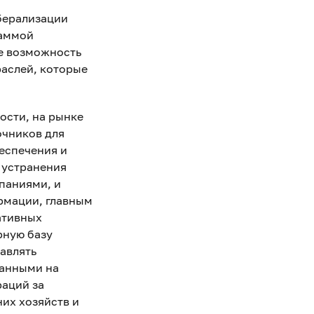
берализации
раммой
е возможность
раслей, которые
ости, на рынке
очников для
еспечения и
 устранения
паниями, и
рмации, главным
ативных
рную базу
авлять
ванными на
аций за
их хозяйств и