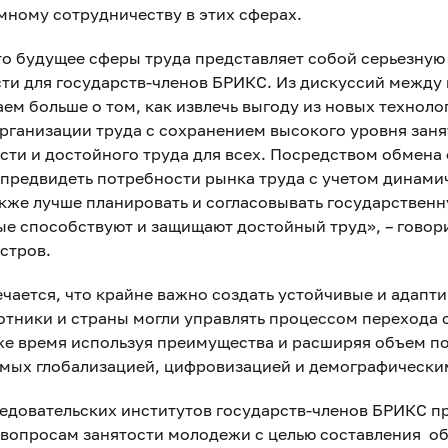
мному сотрудничеству в этих сферах.
о будущее сферы труда представляет собой серьезную
ти для государств-членов БРИКС. Из дискуссий между
ем больше о том, как извлечь выгоду из новых техноло
рганизации труда с сохранением высокого уровня заня
сти и достойного труда для всех. Посредством обмена
предвидеть потребности рынка труда с учетом динами
акже лучше планировать и согласовывать государственн
ые способствуют и защищают достойный труд», – говор
стров.
чается, что крайне важно создать устойчивые и адап
ботники и страны могли управлять процессом перехода
 же время используя преимущества и расширяя объем п
емых глобализацией, цифровизацией и демографическ
ледовательских институтов государств-членов БРИКС п
 вопросам занятости молодежи с целью составления о