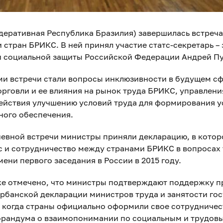
едеративная Республика Бразилия) завершилась встреч
и стран БРИКС. В ней принял участие статс-секретарь –
и социальной защиты Российской Федерации Андрей Пу
и встречи стали вопросы инклюзивности в будущем сф
рговли и ее влияния на рынок труда БРИКС, управлен
действия улучшению условий труда для формирования 
ного обеспечения.
невной встречи министры приняли декларацию, в котор
с и сотрудничество между странами БРИКС в вопросах 
мени первого заседания в России в 2015 году.
же отмечено, что министры подтверждают поддержку 
рбанской декларации министров труда и занятости го
, когда страны официально оформили свое сотрудничес
рандума о взаимопонимании по социальным и трудов