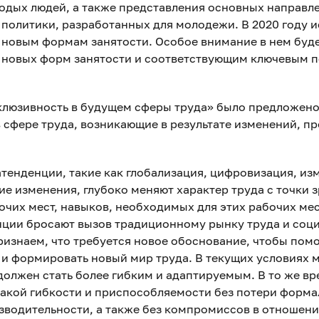
лодых людей, а также представления основных направл
 политики, разработанных для молодежи. В 2020 году 
 новым формам занятости. Особое внимание в нем буд
новых форм занятости и соответствующим ключевым 
клюзивность в будущем сферы труда» было предложено
 сфере труда, возникающие в результате изменений, п
тенденции, такие как глобализация, цифровизация, из
е изменения, глубоко меняют характер труда с точки 
чих мест, навыков, необходимых для этих рабочих мес
енции бросают вызов традиционному рынку труда и соц
ризнаем, что требуется новое обоснование, чтобы пом
 и формировать новый мир труда. В текущих условиях 
должен стать более гибким и адаптируемым. В то же в
такой гибкости и приспособляемости без потери форма
изводительности, а также без компромиссов в отношен