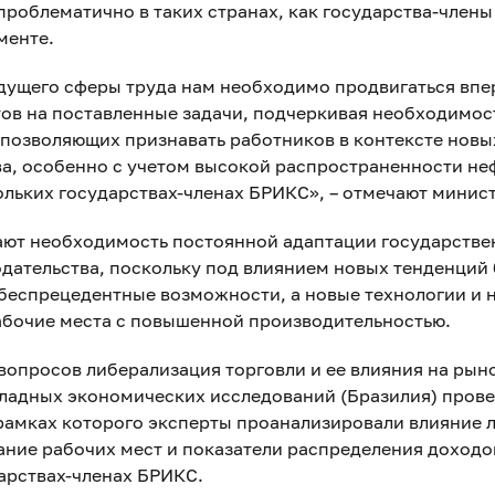
проблематично в таких странах, как государства-члены
менте.
дущего сферы труда нам необходимо продвигаться впе
тов на поставленные задачи, подчеркивая необходимос
 позволяющих признавать работников в контексте новы
ва, особенно с учетом высокой распространенности н
ольких государствах-членах БРИКС», – отмечают минис
ют необходимость постоянной адаптации государстве
одательства, поскольку под влиянием новых тенденций
 беспрецедентные возможности, а новые технологии и 
абочие места с повышенной производительностью.
опросов либерализация торговли и ее влияния на рын
ладных экономических исследований (Бразилия) пров
 рамках которого эксперты проанализировали влияние 
ание рабочих мест и показатели распределения доходов
арствах-членах БРИКС.