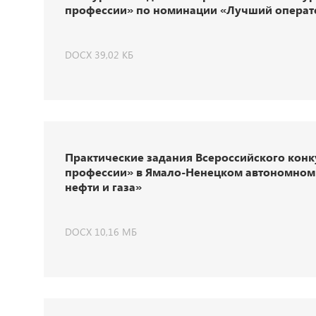
профессии» по номинации «Лучший операто
DOCX 39,02 КБ
Практические задания Всероссийского кон
профессии» в Ямало-Ненецком автономном
нефти и газа»
DOCX 10,16 МБ