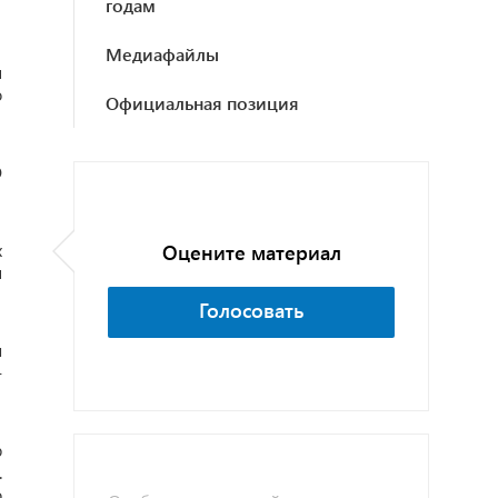
годам
Медиафайлы
и
о
Официальная позиция
О
х
Оцените материал
и
Голосовать
ы
-
р
.
о