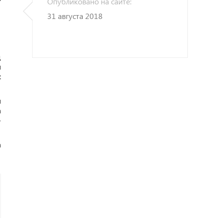
Опубликовано на сайте:
31 августа 2018
д
и
:
и
а
-
а