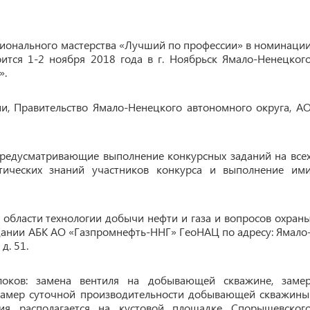
сионального мастерства «Лучший по профессии» в номинаци
ится 1-2 ноября 2018 года в г. Ноябрьск Ямало-Ненецког
».
и, Правительство Ямало-Ненецкого автономного округа, А
предусматривающие выполнение конкурсных заданий на все
етических знаний участников конкурса и выполнение им
 области технологии добычи нефти и газа и вопросов охран
 здании АБК АО «Газпромнефть-ННГ» ГеоНАЦ по адресу: Ямало
д. 51.
локов: замена вентиля на добывающей скважине, заме
замер суточной производительности добывающей скважины
ия располагается на кустовой площадке Спорышевског