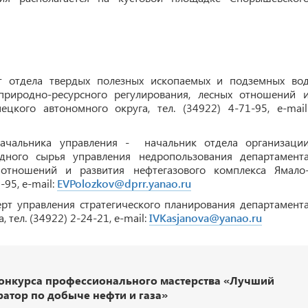
т отдела твердых полезных ископаемых и подземных во
природно-ресурсного регулирования, лесных отношений 
цкого автономного округа, тел. (34922) 4-71-95, e-mail
начальника управления - начальник отдела организаци
дного сырья управления недропользования департамент
 отношений и развития нефтегазового комплекса Ямало
-95, e-mail:
EVPolozkov@dprr.yanao.ru
рт управления стратегического планирования департамент
тел. (34922) 2-24-21, e-mail:
IVKasjanova@yanao.ru
онкурса профессионального мастерства «Лучший
атор по добыче нефти и газа»