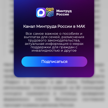
предприятиям области нужны новые
сотрудники, в первую очередь, рабочих
профессий. Опыт конкурсантов, которые уже
реализовали себя, сменив профессию, может
Канал Минтруда России в MAX
Канал Минтруда России в MAX
быть полезен многим жителям области. Всем
Все самое важное о пособиях и
Все самое важное о пособиях и
участникам желаю успешно справиться с
выплатах для семей, разъяснения
выплатах для семей, разъяснения
испытаниями конкурса!»
– отметил
трудового законодательства,
трудового законодательства,
актуальная информация о мерах
актуальная информация о мерах
губернатор Самарской области Вячеслав
поддержки для граждан с
поддержки для граждан с
инвалидностью и другое
инвалидностью и другое
Федорищев
.
Подписаться
Подписаться
Напомним, Всероссийский конкурс
профессионального мастерства «Лучший по
профессии» с 2025 года стал частью нацпроекта
«Кадры» и проходит в два этапа. Победители
региональных этапов в каждой из 20 номинаций
конкурса съезжаются в столицы проведения
федеральных этапов. Финальные состязания
проходят в разных регионах России.