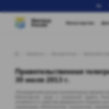
Ru
Минтруд
Министерство
Дея
России
Документы
Минтруд России
Департамент де
Правительственная телег
30 июля 2013 г.
«Руководителям высших исполнительных органов го
Министерство труда и социальной защиты Росс
потребности в средствах федерального бюджета для
подлежащим обязательному социальному страхова