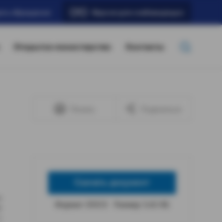
ать обращение
Версия для слабовидящих
Открытое министерство
Контакты
Печать
Поделиться
Скачать документ
ы
Формат: DOCX
Размер: 5,42 КБ
е
с