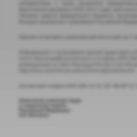
материнством, а также уволенным (прекративши
фактических расходов в 2010-2012 годах, прогнозно
объемов средств федерального бюджета, заплани
Фондом социального страхования Российской Федер
Просим согласовать указанные расчеты в срок до 5 ав
Информацию о согласовании просим представить в 
почте shevcovaaa@rosmintrud.ru и по факсу (495) 606
размещенным на сайте Минтруда России в сети Инте
http://www.rosmintrud.ru/docs/mintrud/protection/45.
Контактный телефон (495) 606-16-42; 587-88-89*12-
Заместитель министра труда
и социальной защиты
Российской Федерации
А.В. Вовченко