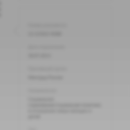
м
х
и
Номер документа:
12-2/10/2-4268
Дата подписания:
30.07.2013
Принявший орган:
Минтруд России
Направления:
Социальное
страхование,Социальная политика
в отношении семьи женщин и
детей
Тип: