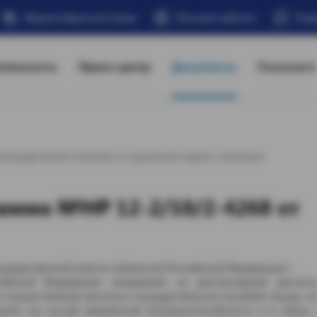
Форма обратной связи
Личный кабинет
Под
тельность
Пресс-центр
Документы
Госуслуги
мографической политики и социальной защиты населения
рамма №НР 12-2/10/2-4268 от
сударственной власти субъектов Российской Федерации»
ийской Федерации направляет на рассмотрение расчет
 осуществления выплаты государственных пособий лицам, н
нию на случай временной нетрудоспособности и в связи 