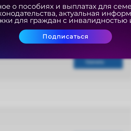
ое о пособиях и выплатах для сем
ое о пособиях и выплатах для сем
конодательства, актуальная инфор
конодательства, актуальная инфор
ки для граждан с инвалидностью 
ки для граждан с инвалидностью 
Подписаться
Подписаться
Скачать