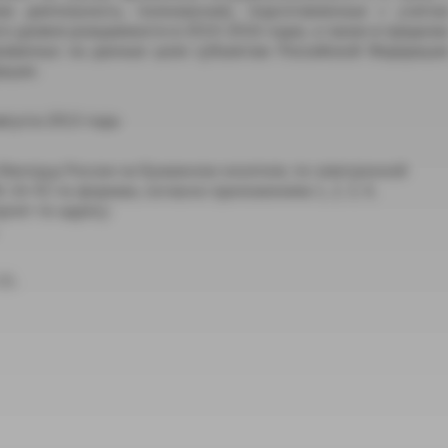
м деятельность, полномочия), подготовленные с учето
го уровня рождаемости в 2014-2016 годах, а также в предела
рованных на данные цели субъектам Российской Федераци
ации.
густа 2013 года.
Минтруд России на бумажном носителе, по электронной
-16-42 по формам, согласно приложениям 1, 2, 3, 4,
рнет по адресу:
21.