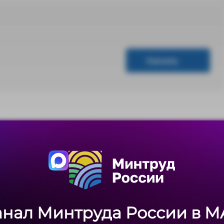
Скачать
Скачать
анал Минтруда России в M
анал Минтруда России в M