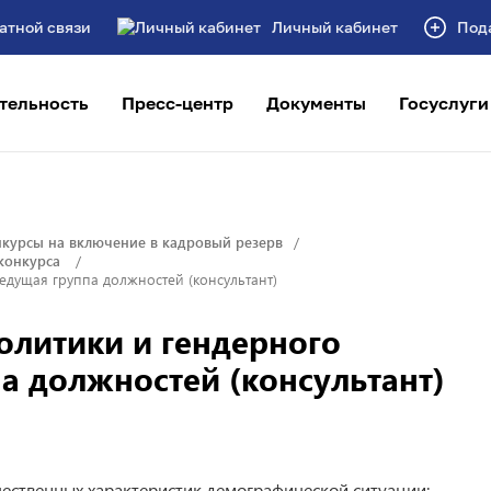
атной связи
Личный кабинет
Под
тельность
Пресс-центр
Документы
Госуслуги
курсы на включение в кадровый резерв
 конкурса
едущая группа должностей (консультант)
олитики и гендерного
па должностей (консультант)
чественных характеристик демографической ситуации;