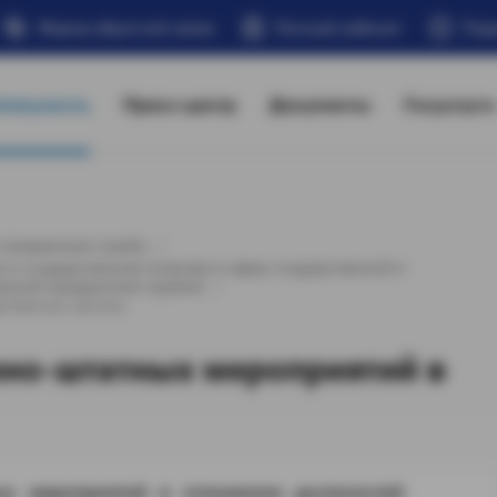
Форма обратной связи
Личный кабинет
Под
тельность
Пресс-центр
Документы
Госуслуги
 гражданская служба
 и государственной политики в сфере государственной и
венной гражданской службой
рственных органах
но-штатных мероприятий в
ных мероприятий в отношении должностей