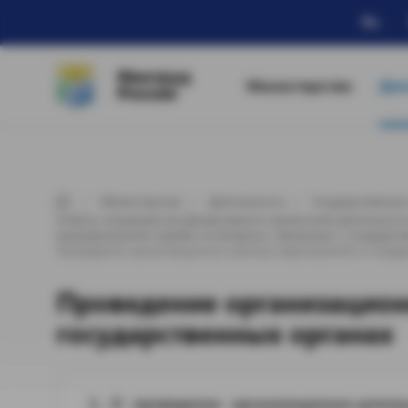
Ru
Минтруд
Министерство
Дея
России
Министерство
Деятельность
Государственная
Ответы специалистов Департамента проектной деятельности
муниципальной службы на вопросы, связанные с государст
Проведение организационно-штатных мероприятий в госуда
Проведение организацион
государственных органах
1. О проведении организационно-штат